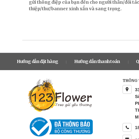
gửi thông điệp của bạn đến cho người thân/đối t
thiệp/thư/banner xinh xắn và sang trọng.
Hướng dẫn đặt hàng
Hướng dẫn thanh toán
Q
|
|
THÔNG T
3
S
P
T
M
1