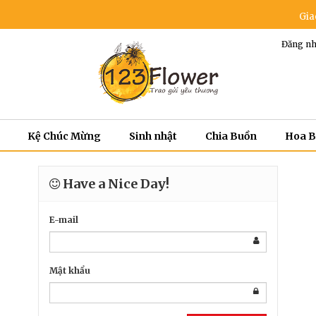
Giao ho
Đăng nh
Kệ Chúc Mừng
Sinh nhật
Chia Buồn
Hoa 
Have a Nice Day!
E-mail
Mật khẩu