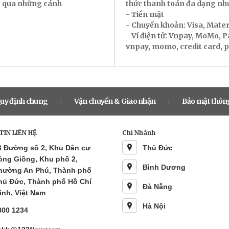
ác qua những cánh
thức thanh toán đa dạng nh
- Tiền mặt
- Chuyển khoản: Visa, Mate
- Ví điện tử: Vnpay, MoMo, 
vnpay, momo, credit card, pay
uy định chung
Vận chuyển & Giao nhận
Bảo mật thông
|
|
IN LIÊN HỆ
Chi Nhánh
3 Đường số 2, Khu Dân cư
Thủ Đức
ông Giồng, Khu phố 2,
Bình Dương
hường An Phú, Thành phố
hủ Đức, Thành phố Hồ Chí
Đà Nẵng
inh, Việt Nam
Hà Nội
800 1234