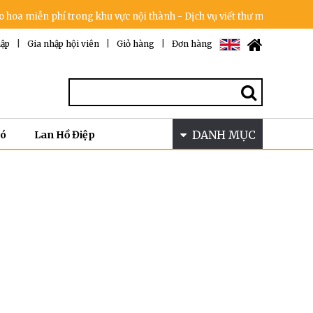
a miễn phí trong khu vực nội thành - Dịch vụ viết thư miễn phí - Cam 
ập
|
Gia nhập hội viên
|
Giỏ hàng
|
Đơn hàng
DANH MỤC
Bó
Lan Hồ Điệp