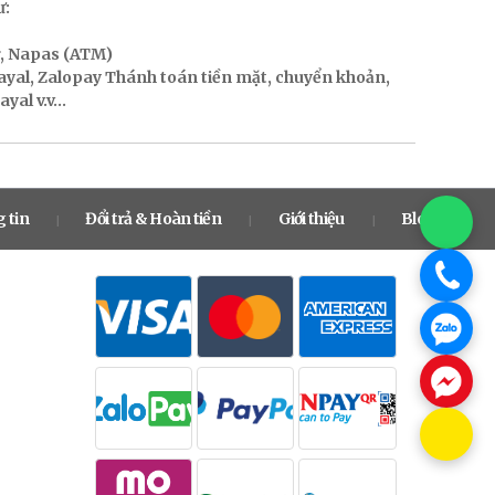
ư:
r, Napas (ATM)
Payal, Zalopay Thánh toán tiền mặt, chuyển khoản,
al v.v...
 tin
Đổi trả & Hoàn tiền
Giới thiệu
Blog
|
|
|