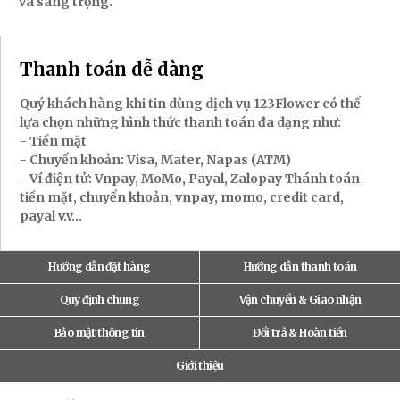
và sang trọng.
Thanh toán dễ dàng
Quý khách hàng khi tin dùng dịch vụ 123Flower có thể
lựa chọn những hình thức thanh toán đa dạng như:
- Tiền mặt
- Chuyển khoản: Visa, Mater, Napas (ATM)
- Ví điện tử: Vnpay, MoMo, Payal, Zalopay Thánh toán
tiền mặt, chuyển khoản, vnpay, momo, credit card,
payal v.v...
Hướng dẫn đặt hàng
Hướng dẫn thanh toán
Quy định chung
Vận chuyển & Giao nhận
Bảo mật thông tin
Đổi trả & Hoàn tiền
Giới thiệu