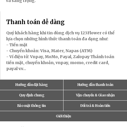
và sang trọng.
Thanh toán dễ dàng
Quý khách hàng khi tin dùng dịch vụ 123Flower có thể
lựa chọn những hình thức thanh toán đa dạng như:
- Tiền mặt
- Chuyển khoản: Visa, Mater, Napas (ATM)
- Ví điện tử: Vnpay, MoMo, Payal, Zalopay Thánh toán
tiền mặt, chuyển khoản, vnpay, momo, credit card,
payal v.v...
Hướng dẫn đặt hàng
Hướng dẫn thanh toán
Quy định chung
Vận chuyển & Giao nhận
Bảo mật thông tin
Đổi trả & Hoàn tiền
Giới thiệu