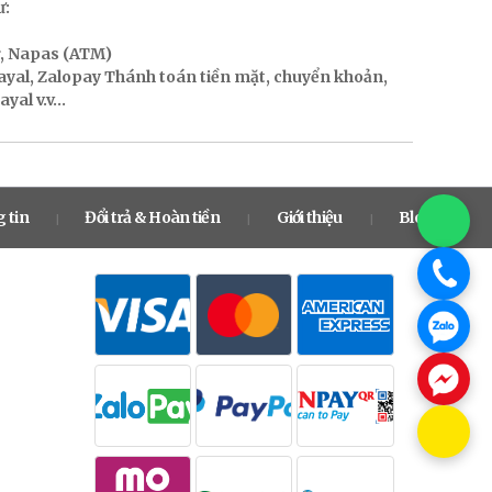
ư:
r, Napas (ATM)
Payal, Zalopay Thánh toán tiền mặt, chuyển khoản,
al v.v...
 tin
Đổi trả & Hoàn tiền
Giới thiệu
Blog
|
|
|