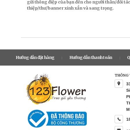
gửi thông điệp của bạn đến cho người thân/đối t
thiệp/thư/banner xinh xắn và sang trọng.
Hướng dẫn đặt hàng
Hướng dẫn thanh toán
Q
|
|
THÔNG T
3
S
P
T
M
1