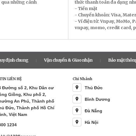
ác qua những cánh
thức thanh toán đa dạng nh
- Tiền mặt
- Chuyển khoản: Visa, Mate
- Ví điện tử: Vnpay, MoMo, 
vnpay, momo, credit card, pay
uy định chung
Vận chuyển & Giao nhận
Bảo mật thông
|
|
IN LIÊN HỆ
Chi Nhánh
3 Đường số 2, Khu Dân cư
Thủ Đức
ông Giồng, Khu phố 2,
Bình Dương
hường An Phú, Thành phố
hủ Đức, Thành phố Hồ Chí
Đà Nẵng
inh, Việt Nam
Hà Nội
800 1234