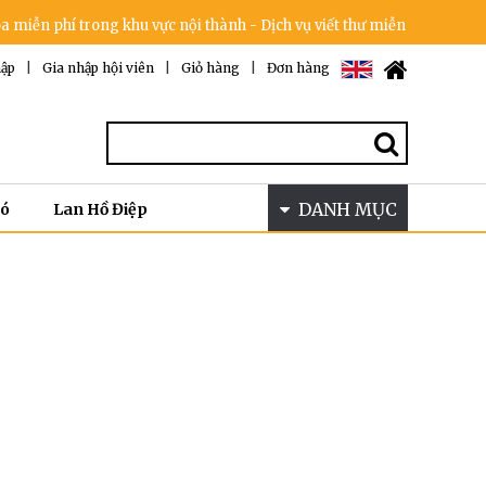
ễn phí trong khu vực nội thành - Dịch vụ viết thư miễn phí - Cam kết
ập
|
Gia nhập hội viên
|
Giỏ hàng
|
Đơn hàng
DANH MỤC
Bó
Lan Hồ Điệp