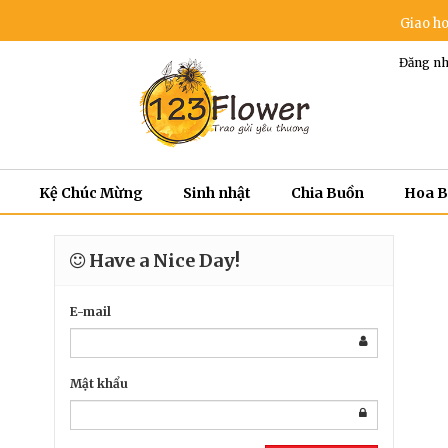
Giao hoa mi
Đăng nh
Kệ Chúc Mừng
Sinh nhật
Chia Buồn
Hoa 
Have a Nice Day!
E-mail
Mật khẩu