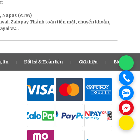
ư:
r, Napas (ATM)
Payal, Zalopay Thánh toán tiền mặt, chuyển khoản,
al v.v...
 tin
Đổi trả & Hoàn tiền
Giới thiệu
Blog
|
|
|