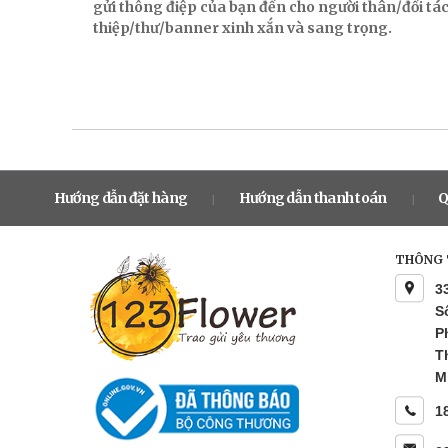
gửi thông điệp của bạn đến cho người thân/đối t
thiệp/thư/banner xinh xắn và sang trọng.
Hướng dẫn đặt hàng
Hướng dẫn thanh toán
Q
|
|
THÔNG T
3
S
P
T
M
1