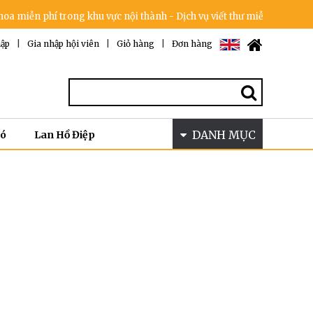
miễn phí trong khu vực nội thành - Dịch vụ viết thư miễn phí - Cam kế
ập
|
Gia nhập hội viên
|
Giỏ hàng
|
Đơn hàng
DANH MỤC
Bó
Lan Hồ Điệp