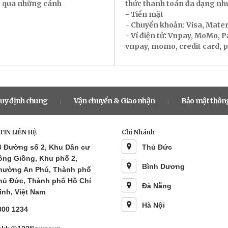
ác qua những cánh
thức thanh toán đa dạng nh
- Tiền mặt
- Chuyển khoản: Visa, Mate
- Ví điện tử: Vnpay, MoMo, 
vnpay, momo, credit card, pay
uy định chung
Vận chuyển & Giao nhận
Bảo mật thông
|
|
IN LIÊN HỆ
Chi Nhánh
3 Đường số 2, Khu Dân cư
Thủ Đức
ông Giồng, Khu phố 2,
Bình Dương
hường An Phú, Thành phố
hủ Đức, Thành phố Hồ Chí
Đà Nẵng
inh, Việt Nam
Hà Nội
800 1234