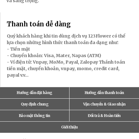
và sang trọng.
Thanh toán dễ dàng
Quý khách hàng khi tin dùng dịch vụ 123Flower có thể
lựa chọn những hình thức thanh toán đa dạng như:
- Tiền mặt
- Chuyển khoản: Visa, Mater, Napas (ATM)
- Ví điện tử: Vnpay, MoMo, Payal, Zalopay Thánh toán
tiền mặt, chuyển khoản, vnpay, momo, credit card,
payal v.v...
Hướng dẫn đặt hàng
Hướng dẫn thanh toán
Quy định chung
Vận chuyển & Giao nhận
Bảo mật thông tin
Đổi trả & Hoàn tiền
Giới thiệu