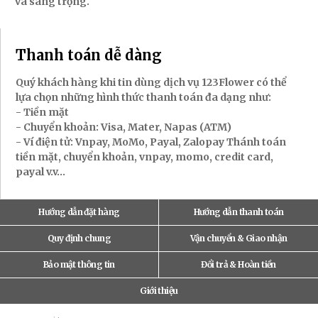
và sang trọng.
Thanh toán dễ dàng
Quý khách hàng khi tin dùng dịch vụ 123Flower có thể
lựa chọn những hình thức thanh toán đa dạng như:
- Tiền mặt
- Chuyển khoản: Visa, Mater, Napas (ATM)
- Ví điện tử: Vnpay, MoMo, Payal, Zalopay Thánh toán
tiền mặt, chuyển khoản, vnpay, momo, credit card,
payal v.v...
Hướng dẫn đặt hàng
Hướng dẫn thanh toán
Quy định chung
Vận chuyển & Giao nhận
Bảo mật thông tin
Đổi trả & Hoàn tiền
Giới thiệu