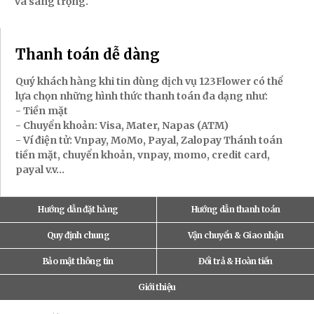
và sang trọng.
Thanh toán dễ dàng
Quý khách hàng khi tin dùng dịch vụ 123Flower có thể
lựa chọn những hình thức thanh toán đa dạng như:
- Tiền mặt
- Chuyển khoản: Visa, Mater, Napas (ATM)
- Ví điện tử: Vnpay, MoMo, Payal, Zalopay Thánh toán
tiền mặt, chuyển khoản, vnpay, momo, credit card,
payal v.v...
Hướng dẫn đặt hàng
Hướng dẫn thanh toán
Quy định chung
Vận chuyển & Giao nhận
Bảo mật thông tin
Đổi trả & Hoàn tiền
Giới thiệu