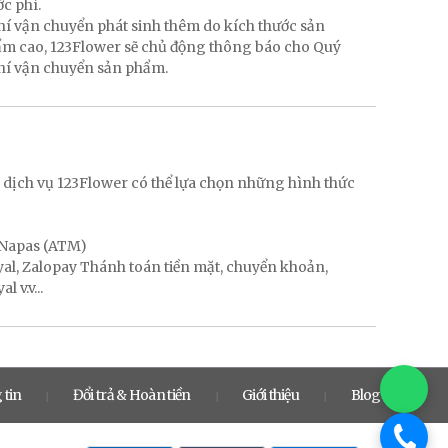
ớc phí.
hí vận chuyển phát sinh thêm do kích thước sản
hẩm cao, 123Flower sẽ chủ động thông báo cho Quý
phí vận chuyển sản phẩm.
g
 dịch vụ 123Flower có thể lựa chọn những hình thức
, Napas (ATM)
ayal, Zalopay Thánh toán tiền mặt, chuyển khoản,
 v.v...
 tin
Đổi trả & Hoàn tiền
Giới thiệu
Blog
|
|
|