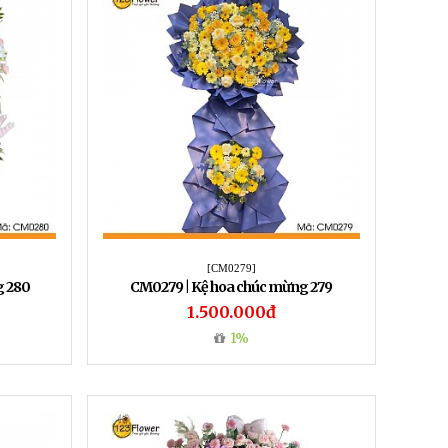
[CM0279]
g 280
CM0279 | Kệ hoa chúc mừng 279
1.500.000đ
1%