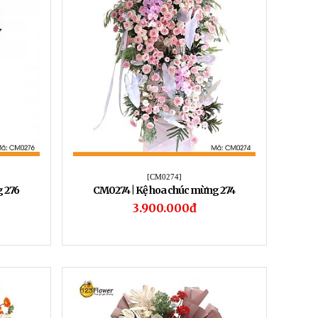
[CM0274]
 276
CM0274 | Kệ hoa chúc mừng 274
3.900.000đ