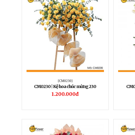
[CM0230]
CM0230 | Kệ hoa chúc mừng 230
CM02
1.200.000đ