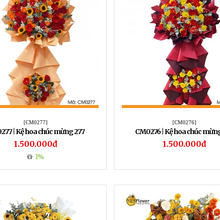
[CM0277]
[CM0276]
77 | Kệ hoa chúc mừng 277
CM0276 | Kệ hoa chúc mừng
1.500.000đ
1.500.000đ
1%