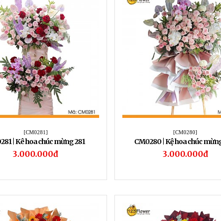
[CM0281]
[CM0280]
81 | Kê hoa chúc mừng 281
CM0280 | Kệ hoa chúc mừn
3.000.000đ
3.000.000đ