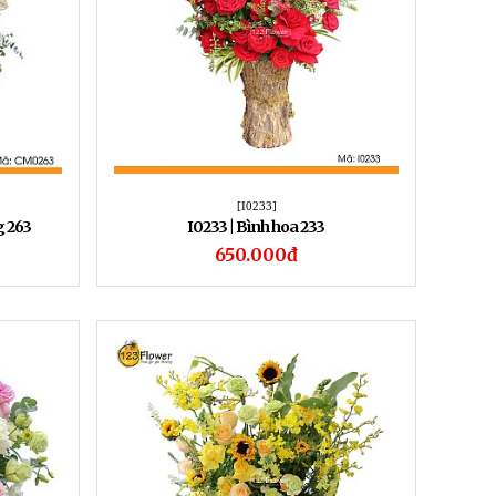
[I0233]
g 263
I0233 | Bình hoa 233
650.000đ