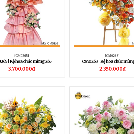
[CM0265]
[CM0263]
65 | Kệ hoa chúc mừng 265
CM0263 | Kệ hoa chúc mừn
3.700.000đ
2.350.000đ