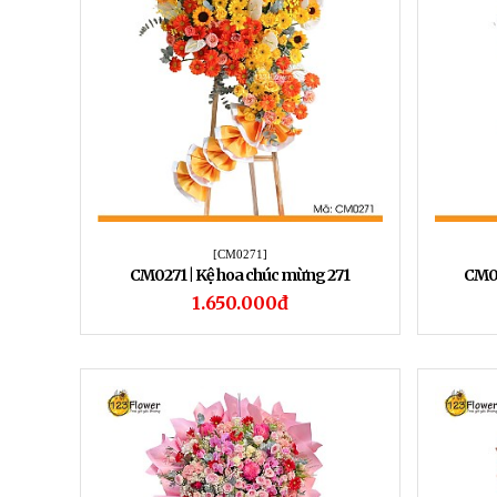
[CM0271]
CM0271 | Kệ hoa chúc mừng 271
​CM0
1.650.000đ