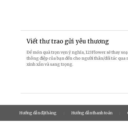
Viết thư trao gửi yêu thương
Để món quà trọn vẹn ý nghĩa, 123Flower sẽ thay soạ
thông điệp của bạn đến cho người thân/đối tác qua
xinh xắn và sang trọng.
Hướng dẫn đặt hàng
Hướng dẫn thanh toán
|
|