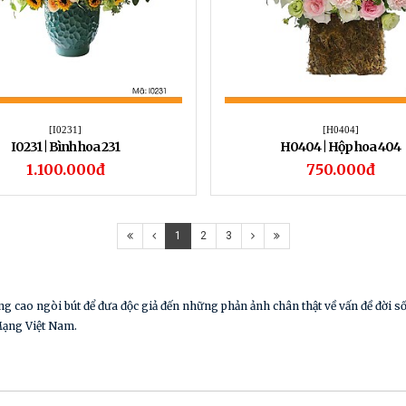
[I0231]
[H0404]
I0231 | Bình hoa 231
H0404 | Hộp hoa 404
1.100.000đ
750.000đ
1
2
3
ng cao ngòi bút để đưa độc giả đến những phản ảnh chân thật về vấn đề đời 
Mạng Việt Nam.