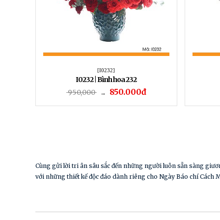
[I0232]
I0232 | Bình hoa 232
850.000đ
950,000
→
Cùng gửi lời tri ân sâu sắc đến những người luôn sẵn sàng giươ
với những thiết kế độc đáo dành riêng cho Ngày Báo chí Cách 