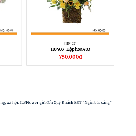
[H0403]
H0403 | Hộp hoa 403
750.000đ
sống, xã hội. 123Flower gửi đến Quý Khách BST "Ngòi bút sáng"