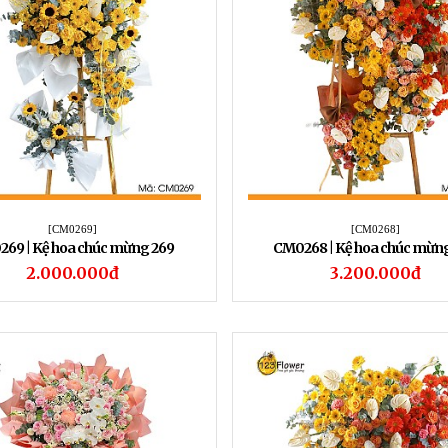
[CM0269]
[CM0268]
269 | Kệ hoa chúc mừng 269
CM0268 | Kệ hoa chúc mừn
2.000.000đ
3.200.000đ