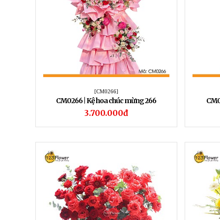
[CM0266]
CM0266 | Kệ hoa chúc mừng 266
CM02
3.700.000đ