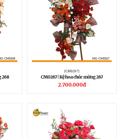
[CM0267]
g 268
CM0267 | Kệ hoa chúc mừng 267
2.700.000đ