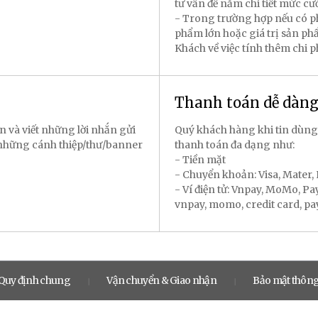
tư vấn để nắm chi tiết mức cư
- Trong trường hợp nếu có p
phẩm lớn hoặc giá trị sản p
Khách về việc tính thêm chi 
Thanh toán dễ dàn
n và viết những lời nhắn gửi
Quý khách hàng khi tin dùng
 những cánh thiệp/thư/banner
thanh toán đa dạng như:
- Tiền mặt
- Chuyển khoản: Visa, Mater
- Ví điện tử: Vnpay, MoMo, P
vnpay, momo, credit card, payal
Quy định chung
Vận chuyển & Giao nhận
Bảo mật thông
|
|