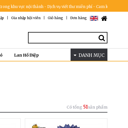
ực nội thành - Dịch vụ viết thư miễn phí - Cam kết không tăng giá tro
ập
|
Gia nhập hội viên
|
Giỏ hàng
|
Đơn hàng
DANH MỤC
Bó
Lan Hồ Điệp
)
51
Có tổng
sản phẩm