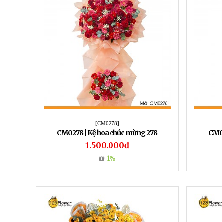
[CM0278]
CM0278 | Kệ hoa chúc mừng 278
CM02
1.500.000đ
1%