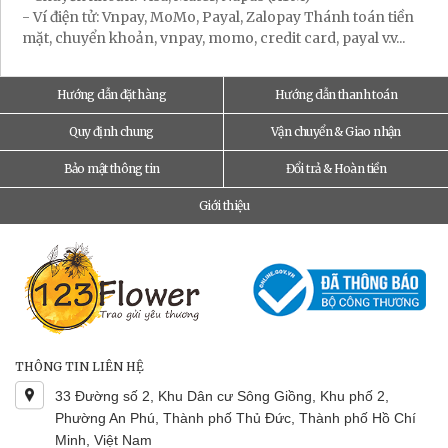
- Ví điện tử: Vnpay, MoMo, Payal, Zalopay Thánh toán tiền
mặt, chuyển khoản, vnpay, momo, credit card, payal v.v...
Hướng dẫn đặt hàng
Hướng dẫn thanh toán
Quy định chung
Vận chuyển & Giao nhận
Bảo mật thông tin
Đổi trả & Hoàn tiền
Giới thiệu
THÔNG TIN LIÊN HỆ
33 Đường số 2, Khu Dân cư Sông Giồng, Khu phố 2,
Phường An Phú, Thành phố Thủ Đức, Thành phố Hồ Chí
Minh, Việt Nam