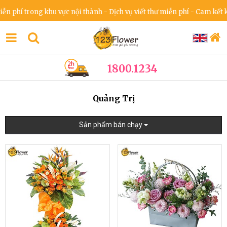
í trong khu vực nội thành - Dịch vụ viết thư miễn phí - Cam kết khôn
1800.1234
Quảng Trị
Sản phẩm bán chạy