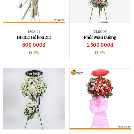
[B0212]
[CM0006]
B0212 | Bó hoa 212
Phúc Mãn Đường
800.000đ
1.500.000đ
1%
1%