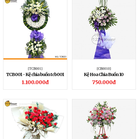
[TCB001]
[CB0010]
TCB001 - Kệ chia buồn tcb001
Kệ Hoa Chia Buồn 10
1.100.000đ
750.000đ