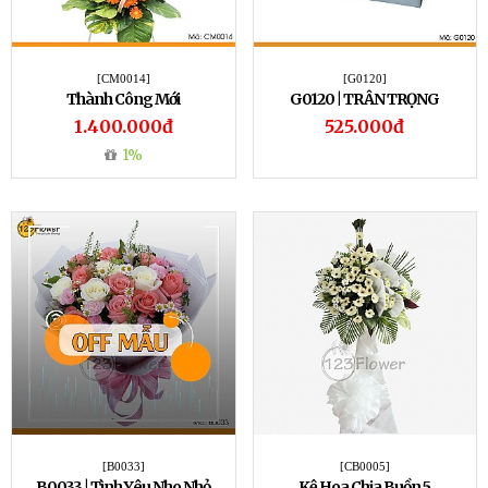
[CM0014]
[G0120]
Thành Công Mới
G0120 | TRÂN TRỌNG
1.400.000đ
525.000đ
1%
[B0033]
[CB0005]
B0033 | Tình Yêu Nho Nhỏ
Kệ Hoa Chia Buồn 5