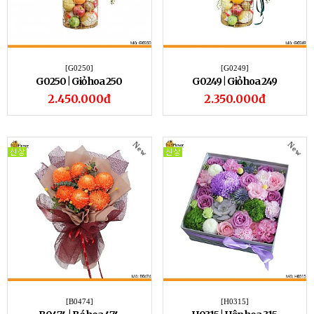
[G0250]
[G0249]
G0250 | Giỏ hoa 250
G0249 | Giỏ hoa 249
2.450.000đ
2.350.000đ
New
New
[B0474]
[H0315]