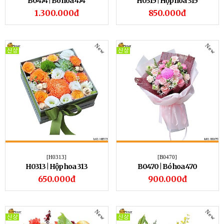
B0474 | Bó hoa 474
H0315 | Hộp hoa 315
1.300.000đ
850.000đ
New
New
[H0313]
[B0470]
H0313 | Hộp hoa 313
B0470 | Bó hoa 470
650.000đ
900.000đ
New
New