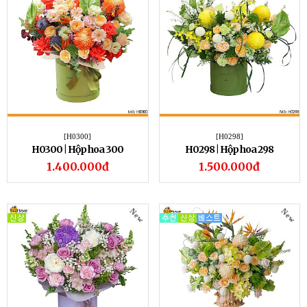
[H0300]
[H0298]
H0300 | Hộp hoa 300
H0298 | Hộp hoa 298
1.400.000đ
1.500.000đ
New
New