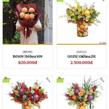
[B0509]
[G0251]
B0509 | Bó hoa 509
G0251 | Giỏ hoa 251
820.000đ
2.500.000đ
New
New