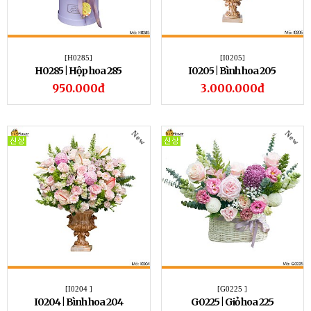
[H0285]
[I0205]
H0285 | Hộp hoa 285
I0205 | Bình hoa 205
950.000đ
3.000.000đ
New
New
[I0204 ]
[G0225 ]
I0204 | Bình hoa 204
G0225 | Giỏ hoa 225