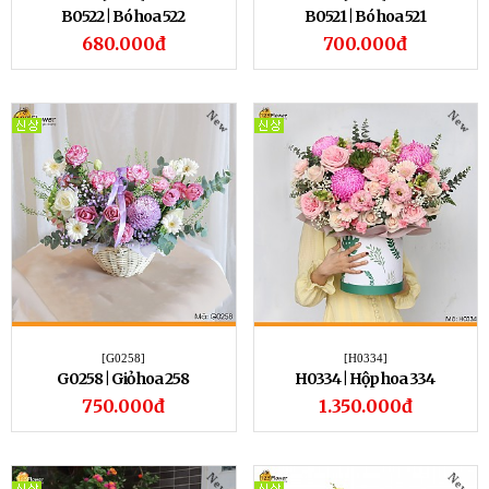
B0522 | Bó hoa 522
B0521 | Bó hoa 521
680.000đ
700.000đ
New
New
[G0258]
[H0334]
G0258 | Giỏ hoa 258
H0334 | Hộp hoa 334
750.000đ
1.350.000đ
New
New