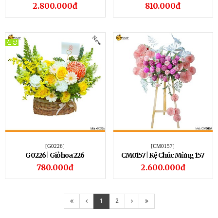
2.800.000đ
810.000đ
New
[G0226]
[CM0157]
G0226 | Giỏ hoa 226
CM0157 | Kệ Chúc Mừng 157
780.000đ
2.600.000đ
1
2