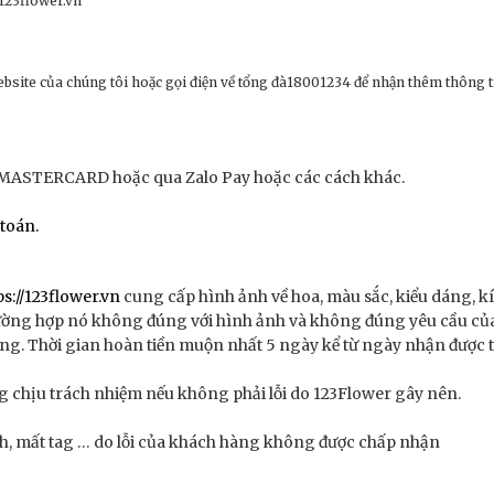
@123flower.vn
bsite của chúng tôi hoặc gọi điện về tổng đà18001234 để nhận thêm thông ti
 MASTERCARD hoặc qua Zalo Pay hoặc các cách khác.
toán.
ps://123flower.vn
cung cấp hình ảnh về hoa, màu sắc, kiểu dáng, kí
 trường hợp nó không đúng với hình ảnh và không đúng yêu cầu c
ng. Thời gian hoàn tiền muộn nhất 5 ngày kể từ ngày nhận được tr
g chịu trách nhiệm nếu không phải lỗi do 123Flower gây nên.
ách, mất tag … do lỗi của khách hàng không được chấp nhận