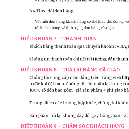
- Gửi thông tin ý kiến phản hồi về địa chỉ email : cskh
6.4 Theo dõi đơn hàng
Với mỗi đơn hàng khách hàng có thể theo dõi đơn tại we
tới khách hàng về tình trạng đơn hàng của bạn.
ĐIỀU KHOẢN 7 – THANH TOÁN
Khách hàng thanh toán qua chuyển khoản : VISA,
Thông tin thanh toán chi tiết tại
Hướng dẫn thanh 
ĐIỀU KHOẢN 8 – TRẢ LẠI HÀNG ĐÃ GIAO
Chúng tôi cung cấp mẫu đúng trên trang web
htt
trước khi đặt mua. Chúng tôi chỉ nhận lại trong
100% số tiền bao gồm : giá sản phẩm + phí giao hà
Trong tất cả các trường hợp khác, chúng tôi khôn
Sản phẩm trả lại không đầy đủ, gãy, hỏng, bẩn, r
ĐIỀU KHOẢN 9 – CHĂM SÓC KHÁCH HÀNG