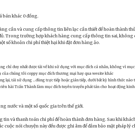
iá bán khác 0 đồng.
ng cần và cung cấp thông tin liên lạc cần thiết để hoàn thành thủ
đủ. Trong trường hợp khách hàng cung cấp thông tin sai, không 
t số khoản chi phí thiệt hại khi đặt đơn hàng ảo.
g chỉ duy nhất được tải về khi sử dụng với mục đích cá nhân, không vì mục đ
 của chúng tôi coppy mục đích thương mại hay qua wesite khác
 lại, tái sử dụng …dùng trực tiếp hoặc gián tiếp, dưới bất kỳ hình thức nào 
 viên hài Trấn Thành làm mục đích tuyên truyền phát tán cho hoạt động kin
g nước và một số quốc gia trên thế giới.
tin và thanh toán chi phí để hoàn thành đơn hàng. Sau khi khách h
c cuộc nói chuyện này đều được ghi âm để đảm bảo mặt pháp lý ch