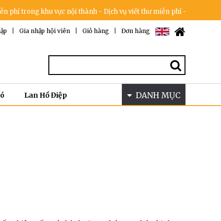
ng khu vực nội thành - Dịch vụ viết thư miễn phí - Cam kết không tăng
ập
|
Gia nhập hội viên
|
Giỏ hàng
|
Đơn hàng
DANH MỤC
Bó
Lan Hồ Điệp