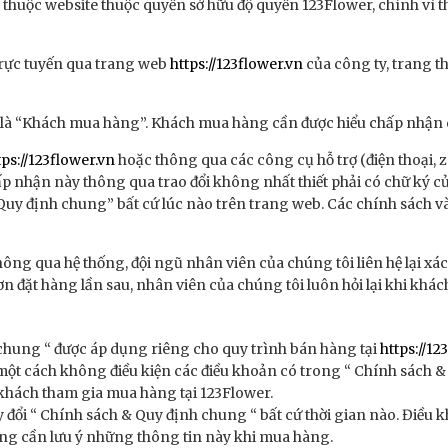
ế thuộc website thuộc quyền sở hữu độ quyền 123Flower, chính vì
trực tuyến qua trang web
https://123flower.vn
của công ty, trang t
 là “Khách mua hàng”. Khách mua hàng cần được hiểu chấp nhận 
tps://123flower.vn
hoặc thông qua các công cụ hỗ trợ (điện thoại, 
ấp nhận này thông qua trao đổi không nhất thiết phải có chữ ký 
 định chung” bất cứ lúc nào trên trang web. Các chính sách và 
ông qua hệ thống, đội ngũ nhân viên của chúng tôi liên hệ lại xá
ơn đặt hàng lần sau, nhân viên của chúng tôi luôn hỏi lại khi khá
hung “ được áp dụng riêng cho quy trình bán hàng tại
https://12
ột cách không điều kiện các điều khoản có trong “ Chính sách 
khách tham gia mua hàng tại 123Flower.
 đổi “ Chính sách & Quy định chung “ bất cứ thời gian nào. Điều
hàng cần lưu ý những thông tin này khi mua hàng.