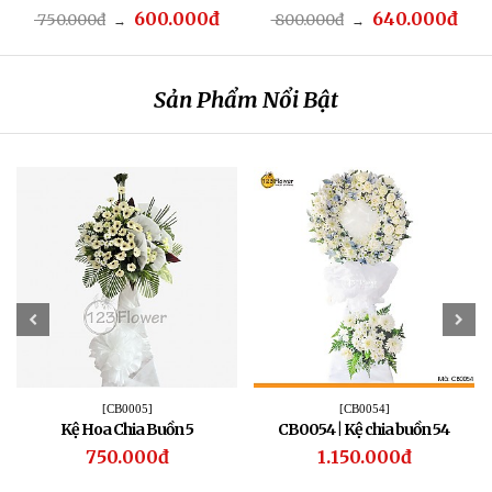
600.000đ
640.000đ
750.000đ
800.000đ
→
→
Sản Phẩm Nổi Bật
[CB0005]
[CB0054]
Kệ Hoa Chia Buồn 5
CB0054 | Kệ chia buồn 54
750.000đ
1.150.000đ