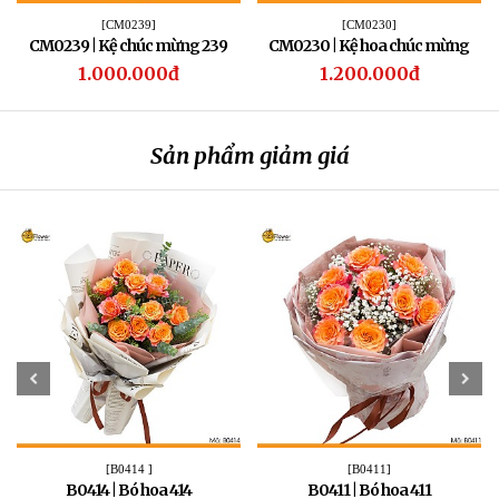
[CM0239]
[CM0230]
CM0239 | Kệ chúc mừng 239
CM0230 | Kệ hoa chúc mừng
230
1.000.000đ
1.200.000đ
Sản phẩm giảm giá
[B0414 ]
[B0411]
B0414 | Bó hoa 414
B0411 | Bó hoa 411