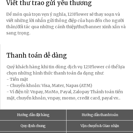
Viết thư trao gửi yêu thương
Để món quà trọn vẹn ý nghĩa, 123Flower sẽ thay soạn và
viết những lời nhắn gửi thông điệp của bạn đến cho người
thân/đối tác qua những cánh thiệp/thư/banner xinh xắn và
sang trọng.
Thanh toán dễ dàng
Quý khách hàng khi tin dùng dịch vụ 123Flower có thể lựa
chọn những hình thức thanh toán đa dạng như:
- Tiền mặt
- Chuyển khoản: Visa, Mater, Napas (ATM)
- Ví điện tử: Vnpay, MoMo, Payal, Zalopay Thánh toán tiền
mặt, chuyển khoản, vnpay, momo, credit card, payal v.v...
Hướng dẫn đặt hàng
Hướng dẫn thanh toán
Quy định chung
Vận chuyển & Giao nhận