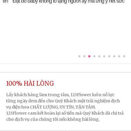
Đặt bó baby khổng lồ tặng người ấy mà ưng ý hết sức
100% HÀI LÒNG
Lấy khách hàng làm trung tâm, 123Flower luôn nỗ lực
từng ngày đem đến cho Quý Khách một trải nghiệm dịch
vụ điện hoa CHẤT LƯỢNG, UY TÍN, TẬN TÂM.
123Flower cam kết hoàn lại số tiền mà Quý Khách đã chi trả
cho dịch vụ của chúng tôi nếu không hài lòng.