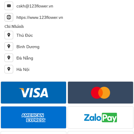
cskh@123flower.vn
https://www.123flower.vn
Chi Nhánh
Thủ Đức
Bình Dương
Đà Nẵng
Hà Nội