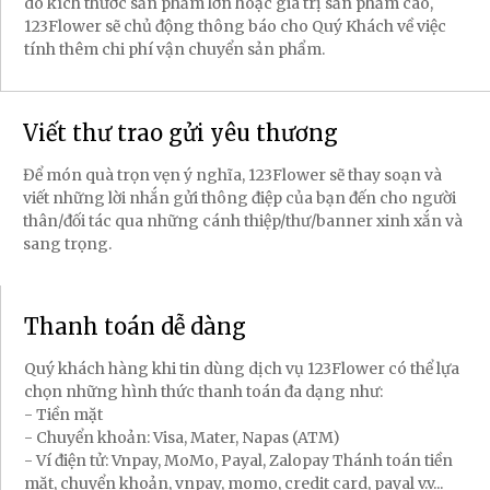
do kích thước sản phẩm lớn hoặc giá trị sản phẩm cao,
123Flower sẽ chủ động thông báo cho Quý Khách về việc
tính thêm chi phí vận chuyển sản phẩm.
Viết thư trao gửi yêu thương
Để món quà trọn vẹn ý nghĩa, 123Flower sẽ thay soạn và
viết những lời nhắn gửi thông điệp của bạn đến cho người
thân/đối tác qua những cánh thiệp/thư/banner xinh xắn và
sang trọng.
Thanh toán dễ dàng
Quý khách hàng khi tin dùng dịch vụ 123Flower có thể lựa
chọn những hình thức thanh toán đa dạng như:
- Tiền mặt
- Chuyển khoản: Visa, Mater, Napas (ATM)
- Ví điện tử: Vnpay, MoMo, Payal, Zalopay Thánh toán tiền
mặt, chuyển khoản, vnpay, momo, credit card, payal v.v...