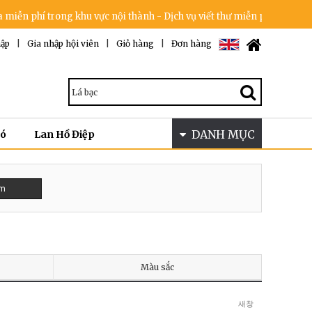
n phí trong khu vực nội thành - Dịch vụ viết thư miễn phí - Cam kết k
ập
|
Gia nhập hội viên
|
Giỏ hàng
|
Đơn hàng
DANH MỤC
Bó
Lan Hồ Điệp
ếm
Màu sắc
새창