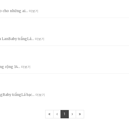
ảo cho những ai…
더보기
à LanBaby trắngLá…
더보기
tổng cộng 14…
더보기
ngBaby trắngLá bạc…
더보기
1