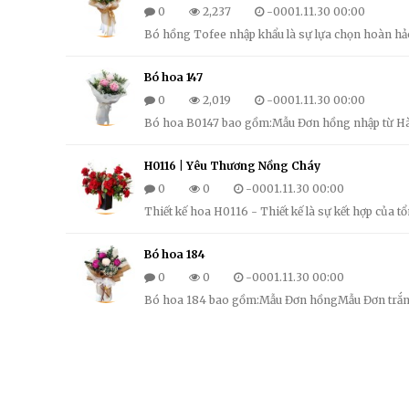
0
2,237
-0001.11.30 00:00
Bó hồng Tofee nhập khẩu là sự lựa chọn hoàn h
Bó hoa 147
0
2,019
-0001.11.30 00:00
Bó hoa B0147 bao gồm:Mẫu Đơn hồng nhập từ H
H0116 | Yêu Thương Nồng Cháy
0
0
-0001.11.30 00:00
Thiết kế hoa H0116 - Thiết kế là sự kết hợp của 
Bó hoa 184
0
0
-0001.11.30 00:00
Bó hoa 184 bao gồm:Mẫu Đơn hồngMẫu Đơn trắ