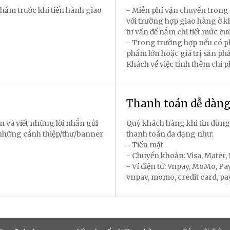
hẩm trước khi tiến hành giao
- Miễn phí vận chuyển trong 
với trường hợp giao hàng ở k
tư vấn để nắm chi tiết mức cư
- Trong trường hợp nếu có p
phẩm lớn hoặc giá trị sản p
Khách về việc tính thêm chi 
Thanh toán dễ dàn
n và viết những lời nhắn gửi
Quý khách hàng khi tin dùng
 những cánh thiệp/thư/banner
thanh toán đa dạng như:
- Tiền mặt
- Chuyển khoản: Visa, Mater
- Ví điện tử: Vnpay, MoMo, P
vnpay, momo, credit card, payal