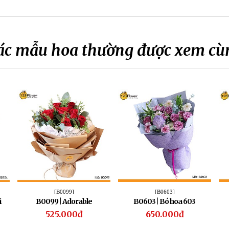
ác mẫu hoa thường được xem cù
[B0099]
[B0603]
i
B0099 | Adorable
B0603 | Bó hoa 603
525.000đ
650.000đ