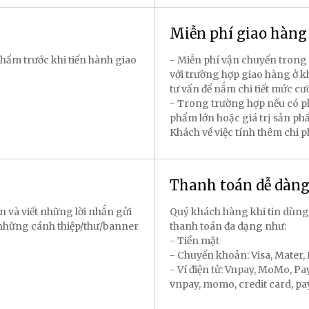
Miễn phí giao hàn
hẩm trước khi tiến hành giao
- Miễn phí vận chuyển trong 
với trường hợp giao hàng ở k
tư vấn để nắm chi tiết mức cư
- Trong trường hợp nếu có p
phẩm lớn hoặc giá trị sản p
Khách về việc tính thêm chi 
Thanh toán dễ dàn
n và viết những lời nhắn gửi
Quý khách hàng khi tin dùng
 những cánh thiệp/thư/banner
thanh toán đa dạng như:
- Tiền mặt
- Chuyển khoản: Visa, Mater
- Ví điện tử: Vnpay, MoMo, P
vnpay, momo, credit card, payal