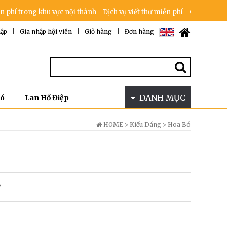
ng khu vực nội thành - Dịch vụ viết thư miễn phí - Cam kết không tăng
ập
|
Gia nhập hội viên
|
Giỏ hàng
|
Đơn hàng
DANH MỤC
Bó
Lan Hồ Điệp
HOME >
Kiểu Dáng
>
Hoa Bó
4