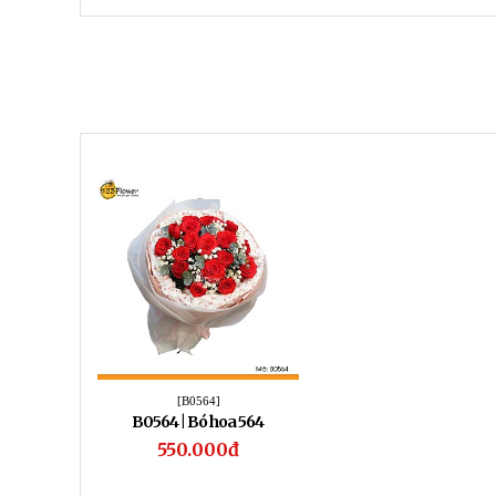
[B0564]
B0564 | Bó hoa 564
550.000đ