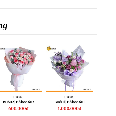
ng
[B0602]
[B0601]
B0602 | Bó hoa 602
B0601 | Bó hoa 601
B0600 
600.000đ
1.000.000đ
1.1