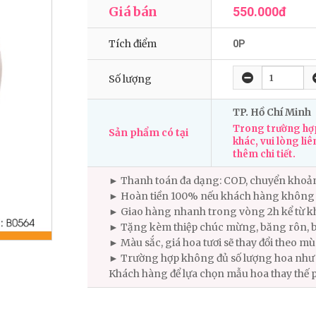
Giá bán
550.000đ
Tích điểm
0P
Số lượng
TP. Hồ Chí Minh
Trong trường hợp
Sản phẩm có tại
khác, vui lòng liê
thêm chi tiết.
► Thanh toán đa dạng: COD, chuyển khoả
► Hoàn tiền 100% nếu khách hàng không 
► Giao hàng nhanh trong vòng 2h kể từ kh
► Tặng kèm thiệp chúc mừng, băng rôn, b
► Màu sắc, giá hoa tươi sẽ thay đổi theo m
► Trường hợp không đủ số lượng hoa như m
Khách hàng để lựa chọn mẫu hoa thay thế 