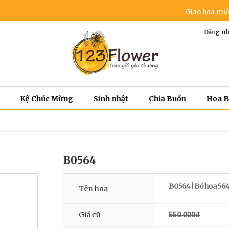
Giao hoa miễn phí tro
Đăng nh
Kệ Chúc Mừng
Sinh nhật
Chia Buồn
Hoa 
B0564
B0564 | Bó hoa 56
Tên hoa
Giá cũ
550.000đ