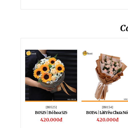
C
[B0525]
[B0154]
B0525 | Bó hoa 525
B0154 | Lời Yêu Chưa Nó
420.000đ
420.000đ