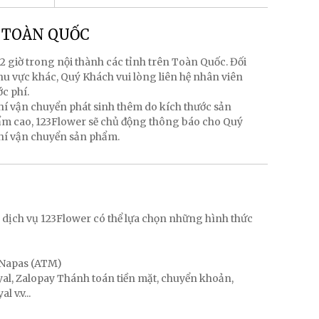
g TOÀN QUỐC
2 giờ trong nội thành các tỉnh trên Toàn Quốc. Đối
hu vực khác, Quý Khách vui lòng liên hệ nhân viên
ớc phí.
hí vận chuyển phát sinh thêm do kích thước sản
hẩm cao, 123Flower sẽ chủ động thông báo cho Quý
phí vận chuyển sản phẩm.
g
 dịch vụ 123Flower có thể lựa chọn những hình thức
, Napas (ATM)
ayal, Zalopay Thánh toán tiền mặt, chuyển khoản,
 v.v...