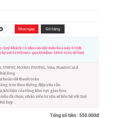
 Quý Khách có nhu cầu đặt mẫu hoa này ở tỉnh
n hệ với 123Flower qua Hotilne: 1800-1234 để biết
n, VNPAY, MOMO, PAYPAL, Visa, MasterCard
hài lòng
i hoàn tất thanh toán
ảng treo theo thông điệp yêu cầu
ùa, khí hậu của từng khu vực giao hoa
ẫu đã chọn, nhân viên tư vấn sẽ liên hệ với Quý
phù hợp
Tổng số tiền :
550.000đ