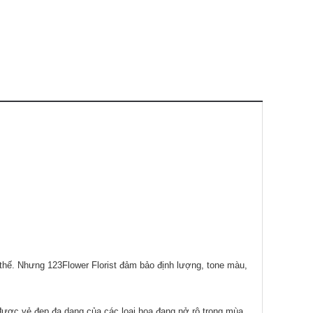
 thế. Nhưng 123Flower Florist đảm bảo định lượng, tone màu,
được vẻ đẹp đa dạng của các loại hoa đang nở rộ trong mùa.