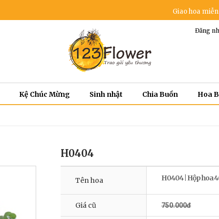
Giao hoa miễn phí trong
Đăng nh
Kệ Chúc Mừng
Sinh nhật
Chia Buồn
Hoa 
H0404
H0404 | Hộp hoa 
Tên hoa
Giá cũ
750.000đ