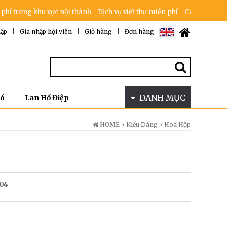
 khu vực nội thành - Dịch vụ viết thư miễn phí - Cam kết không tăng g
ập
|
Gia nhập hội viên
|
Giỏ hàng
|
Đơn hàng
DANH MỤC
Bó
Lan Hồ Điệp
HOME >
Kiểu Dáng
>
Hoa Hộp
404