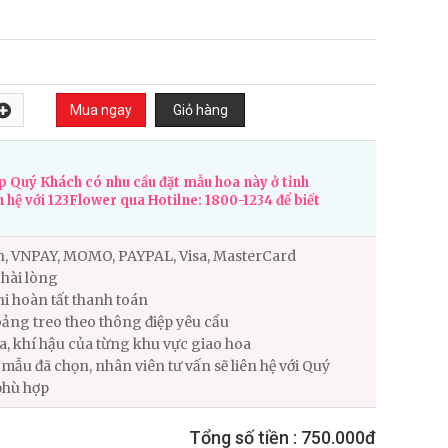
 Quý Khách có nhu cầu đặt mẫu hoa này ở tỉnh
n hệ với 123Flower qua Hotilne: 1800-1234 để biết
n, VNPAY, MOMO, PAYPAL, Visa, MasterCard
hài lòng
i hoàn tất thanh toán
ảng treo theo thông điệp yêu cầu
ùa, khí hậu của từng khu vực giao hoa
ẫu đã chọn, nhân viên tư vấn sẽ liên hệ với Quý
phù hợp
Tổng số tiền :
750.000đ