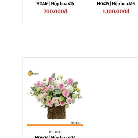
H0416 | Hộp hoa 416
H0415 | Hộp hoa 415
700.000đ
1.100.000đ
[H0404]
H0404 | Hộp hoa 404