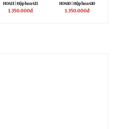
H0411 | Hộp hoa 411
H0410 | Hộp hoa 410
H0413 
1.350.000đ
1.350.000đ
750.000đ