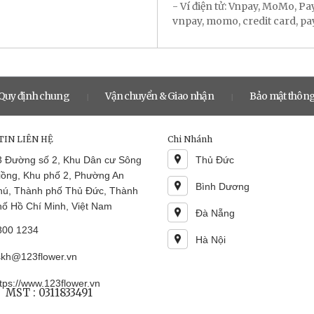
- Ví điện tử: Vnpay, MoMo, P
vnpay, momo, credit card, payal
Quy định chung
Vận chuyển & Giao nhận
Bảo mật thông
|
|
IN LIÊN HỆ
Chi Nhánh
3 Đường số 2, Khu Dân cư Sông
Thủ Đức
iồng, Khu phố 2, Phường An
Bình Dương
hú, Thành phố Thủ Đức, Thành
hố Hồ Chí Minh, Việt Nam
Đà Nẵng
800 1234
Hà Nội
skh@123flower.vn
tps://www.123flower.vn
MST : 0311833491