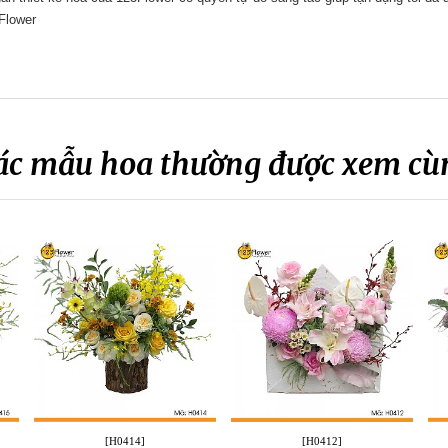
Flower
ác mẫu hoa thường được xem cù
[H0414]
[H0412]