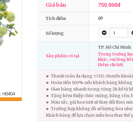
Giá bán
750.000đ
Tích điểm
0P
Số lượng
TP. Hồ Chí Minh
Trong trường hợp
Sản phẩm có tại
khác, vui lòng liê
thêm chi tiết.
► Thanh toán đa dạng: COD, chuyển khoả
► Hoàn tiền 100% nếu khách hàng không 
► Giao hàng nhanh trong vòng 2h kể từ kh
► Tặng kèm thiệp chúc mừng, băng rôn, b
► Màu sắc, giá hoa tươi sẽ thay đổi theo m
► Trường hợp không đủ số lượng hoa như m
Khách hàng để lựa chọn mẫu hoa thay thế 