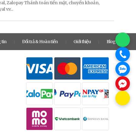
ayal, Zalopay Thánh toán tiền mặt, chuyển khoản,
 v.v...
 tin
Đổi trả & Hoàn tiền
Giới thiệu
Blog
|
|
|