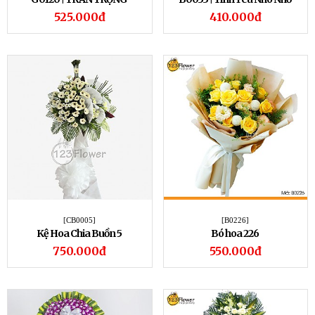
525.000đ
410.000đ
[CB0005]
[B0226]
Kệ Hoa Chia Buồn 5
Bó hoa 226
750.000đ
550.000đ