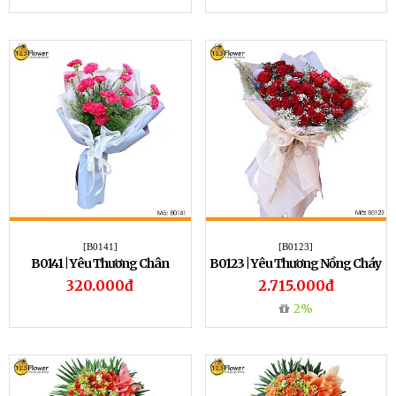
[B0141]
[B0123]
B0141 | Yêu Thương Chân
B0123 | Yêu Thương Nồng Cháy
Thành
320.000đ
2.715.000đ
2%