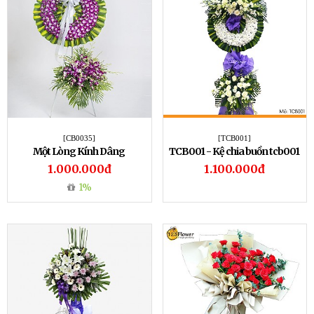
[CB0035]
[TCB001]
Một Lòng Kính Dâng
TCB001 - Kệ chia buồn tcb001
1.000.000đ
1.100.000đ
1%