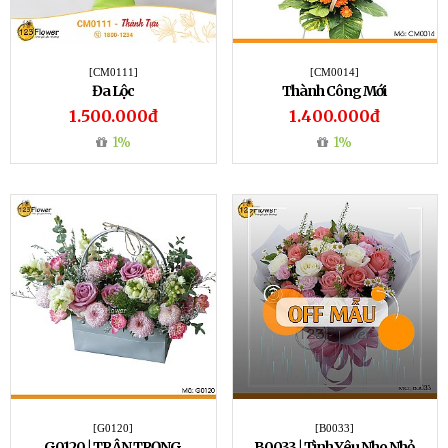
[CM0111]
[CM0014]
Đa Lộc
Thành Công Mới
1.500.000đ
1.400.000đ
1%
1%
[G0120]
[B0033]
G0120 | TRÂN TRỌNG
B0033 | Tình Yêu Nho Nhỏ