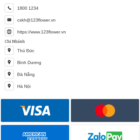
1800 1234
cskh@123flower.vn
https://www.123flower.vn
Chi Nhánh
Thủ Đức
Bình Dương
Đà Nẵng
Hà Nội