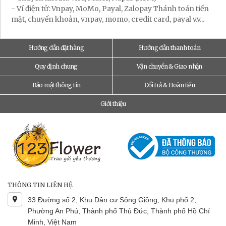
- Ví điện tử: Vnpay, MoMo, Payal, Zalopay Thánh toán tiền
mặt, chuyển khoản, vnpay, momo, credit card, payal v.v...
Hướng dẫn đặt hàng
Hướng dẫn thanh toán
Quy định chung
Vận chuyển & Giao nhận
Bảo mật thông tin
Đổi trả & Hoàn tiền
Giới thiệu
THÔNG TIN LIÊN HỆ
33 Đường số 2, Khu Dân cư Sông Giồng, Khu phố 2,
Phường An Phú, Thành phố Thủ Đức, Thành phố Hồ Chí
Minh, Việt Nam