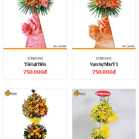
[CM0104]
[CM0103]
Tài Lợi Tiến
Vạn Sự Như Ý 1
750.000đ
750.000đ