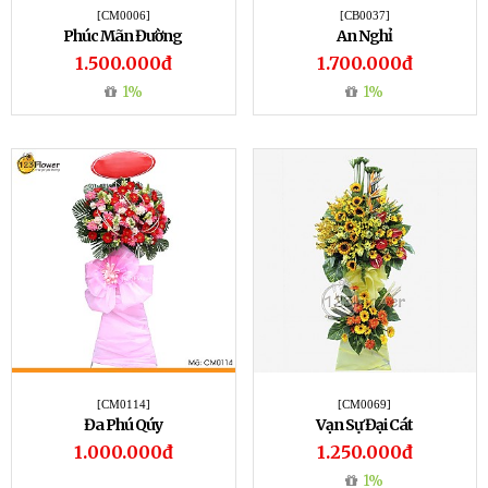
[CM0006]
[CB0037]
Phúc Mãn Đường
An Nghỉ
1.500.000đ
1.700.000đ
1%
1%
[CM0114]
[CM0069]
Đa Phú Qúy
Vạn Sự Đại Cát
1.000.000đ
1.250.000đ
1%