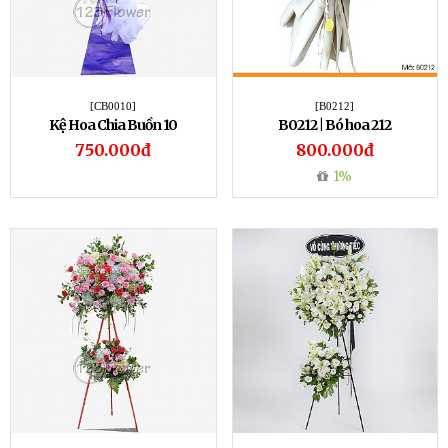
[CB0010]
[B0212]
Kệ Hoa Chia Buồn 10
B0212 | Bó hoa 212
750.000đ
800.000đ
1%