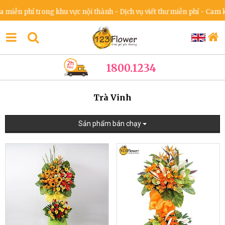
phí trong khu vực nội thành - Dịch vụ viết thư miễn phí - Cam kết kh
1800.1234
Trà Vinh
Sản phẩm bán chạy