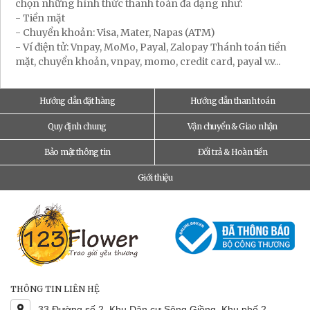
chọn những hình thức thanh toán đa dạng như:
- Tiền mặt
- Chuyển khoản: Visa, Mater, Napas (ATM)
- Ví điện tử: Vnpay, MoMo, Payal, Zalopay Thánh toán tiền
mặt, chuyển khoản, vnpay, momo, credit card, payal v.v...
Hướng dẫn đặt hàng
Hướng dẫn thanh toán
Quy định chung
Vận chuyển & Giao nhận
Bảo mật thông tin
Đổi trả & Hoàn tiền
Giới thiệu
THÔNG TIN LIÊN HỆ
33 Đường số 2, Khu Dân cư Sông Giồng, Khu phố 2,