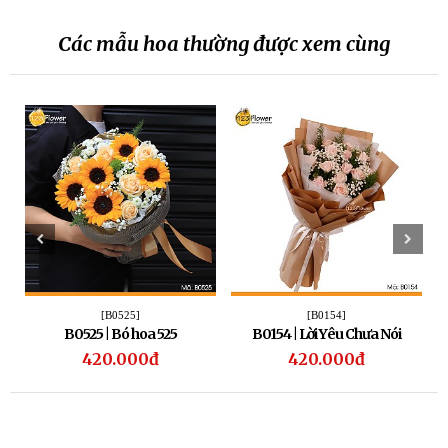
Các mẫu hoa thường được xem cùng
[B0525]
[B0154]
B0525 | Bó hoa 525
B0154 | Lời Yêu Chưa Nói
420.000đ
420.000đ