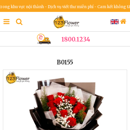
khu vực nội thành - Dịch vụ viết thư miễn phí - Cam kết không tăng gi
1800.1234
B0155