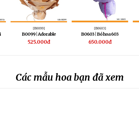
[B0099]
[B0603]
i
B0099 | Adorable
B0603 | Bó hoa 603
525.000đ
650.000đ
Các mẫu hoa bạn đã xem