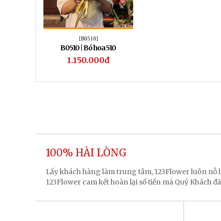
[B0510]
B0510 | Bó hoa 510
1.150.000đ
100% HÀI LÒNG
Lấy khách hàng làm trung tâm, 123Flower luôn nỗ
123Flower cam kết hoàn lại số tiền mà Quý Khách đã