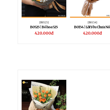
[B0525]
[B0154]
B0525 | Bó hoa 525
B0154 | Lời Yêu Chưa Nó
420.000đ
420.000đ