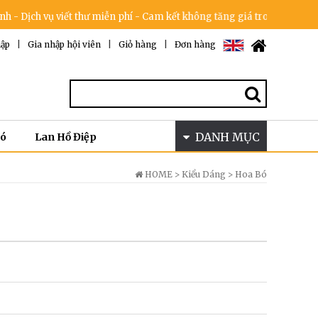
 vụ viết thư miễn phí - Cam kết không tăng giá trong dịp lễ & 100% hà
ập
|
Gia nhập hội viên
|
Giỏ hàng
|
Đơn hàng
DANH MỤC
Bó
Lan Hồ Điệp
HOME >
Kiểu Dáng
>
Hoa Bó