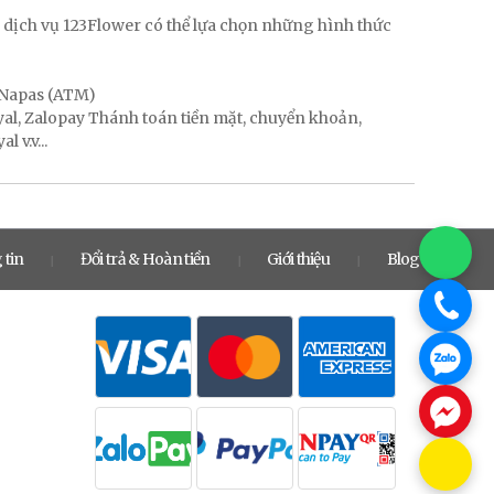
 dịch vụ 123Flower có thể lựa chọn những hình thức
, Napas (ATM)
ayal, Zalopay Thánh toán tiền mặt, chuyển khoản,
 v.v...
 tin
Đổi trả & Hoàn tiền
Giới thiệu
Blog
|
|
|