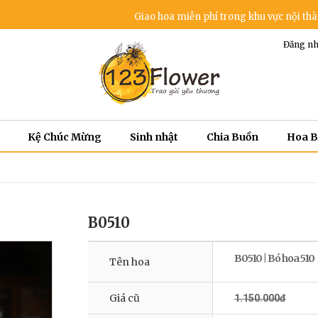
Giao hoa miễn phí trong khu vực nội thành - Dịch
Đăng nh
Kệ Chúc Mừng
Sinh nhật
Chia Buồn
Hoa 
B0510
B0510 | Bó hoa 510
Tên hoa
Giá cũ
1.150.000đ