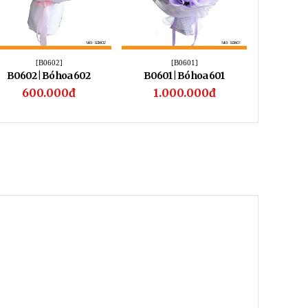
[B0602]
[B0601]
B0602 | Bó hoa 602
B0601 | Bó hoa 601
B0600 
600.000đ
1.000.000đ
1.1