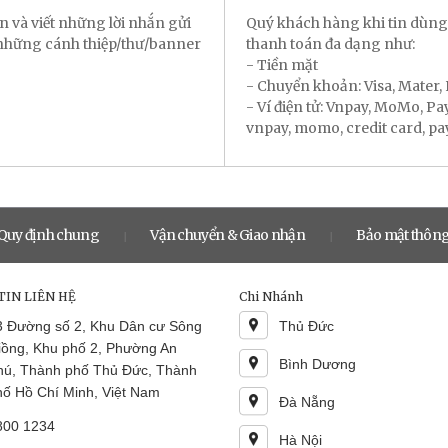
n và viết những lời nhắn gửi
Quý khách hàng khi tin dùng
 những cánh thiệp/thư/banner
thanh toán đa dạng như:
- Tiền mặt
- Chuyển khoản: Visa, Mater
- Ví điện tử: Vnpay, MoMo, P
vnpay, momo, credit card, payal
Quy định chung
Vận chuyển & Giao nhận
Bảo mật thông
|
|
IN LIÊN HỆ
Chi Nhánh
3 Đường số 2, Khu Dân cư Sông
Thủ Đức
iồng, Khu phố 2, Phường An
Bình Dương
hú, Thành phố Thủ Đức, Thành
hố Hồ Chí Minh, Việt Nam
Đà Nẵng
800 1234
Hà Nội