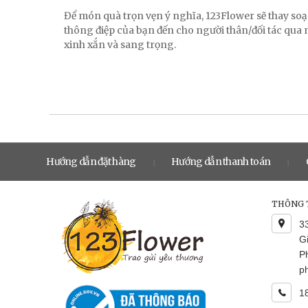
Để món quà trọn vẹn ý nghĩa, 123Flower sẽ thay soạ
thông điệp của bạn đến cho người thân/đối tác qua
xinh xắn và sang trọng.
Hướng dẫn đặt hàng
Hướng dẫn thanh toán
|
|
THÔNG T
3
G
P
p
1