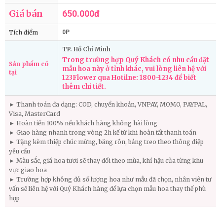
Giá bán
650.000đ
Tích điểm
0P
TP. Hồ Chí Minh
Trong trường hợp Quý Khách có nhu cầu đặt
Sản phẩm có
mẫu hoa này ở tỉnh khác, vui lòng liên hệ với
tại
123Flower qua Hotilne: 1800-1234 để biết
thêm chi tiết.
► Thanh toán đa dạng: COD, chuyển khoản, VNPAY, MOMO, PAYPAL,
Visa, MasterCard
► Hoàn tiền 100% nếu khách hàng không hài lòng
► Giao hàng nhanh trong vòng 2h kể từ khi hoàn tất thanh toán
► Tặng kèm thiệp chúc mừng, băng rôn, bảng treo theo thông điệp
yêu cầu
► Màu sắc, giá hoa tươi sẽ thay đổi theo mùa, khí hậu của từng khu
vực giao hoa
► Trường hợp không đủ số lượng hoa như mẫu đã chọn, nhân viên tư
vấn sẽ liên hệ với Quý Khách hàng để lựa chọn mẫu hoa thay thế phù
hợp