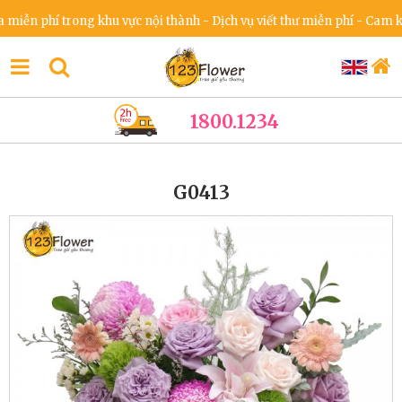
 phí trong khu vực nội thành - Dịch vụ viết thư miễn phí - Cam kết k
1800.1234
G0413