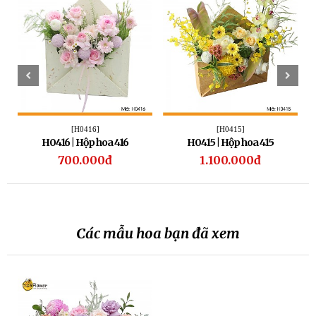
[H0416]
[H0415]
H0416 | Hộp hoa 416
H0415 | Hộp hoa 415
700.000đ
1.100.000đ
Các mẫu hoa bạn đã xem