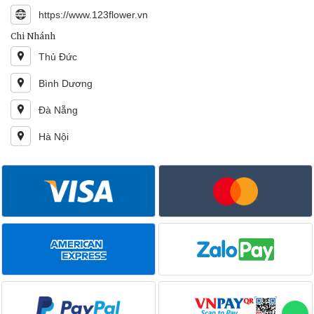
https://www.123flower.vn
Chi Nhánh
Thủ Đức
Bình Dương
Đà Nẵng
Hà Nội