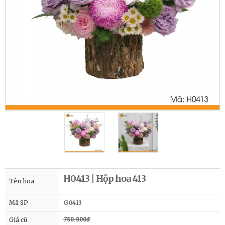
H0413 | Hộp hoa 413
Tên hoa
Mã SP
G0413
Giá cũ
750.000đ