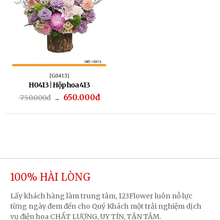
[G0413]
H0413 | Hộp hoa 413
650.000đ
750.000đ
→
100% HÀI LÒNG
Lấy khách hàng làm trung tâm, 123Flower luôn nỗ lực
từng ngày đem đến cho Quý Khách một trải nghiệm dịch
vụ điện hoa CHẤT LƯỢNG, UY TÍN, TẬN TÂM.