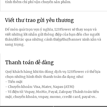
tính thêm chi phí vận chuyển sản phẩm.
Viết thư trao gửi yêu thương
Để món quà trọn vẹn ý nghĩa, 123Flower sẽ thay soạn và
viết những lời nhắn gửi thông điệp của bạn đến cho người
thân/đối tác qua những cánh thiệp/thư/banner xinh xắn và
sang trọng.
Thanh toán dễ dàng
Quý khách hàng khi tin dùng dịch vụ 123Flower có thể lựa
chọn những hình thức thanh toán đa dạng như:
- Tiền mặt
- Chuyển khoản: Visa, Mater, Napas (ATM)
- Ví điện tử: Vnpay, MoMo, Payal, Zalopay Thánh toán tiền
mặt, chuyển khoản, vnpay, momo, credit card, payal v.v...