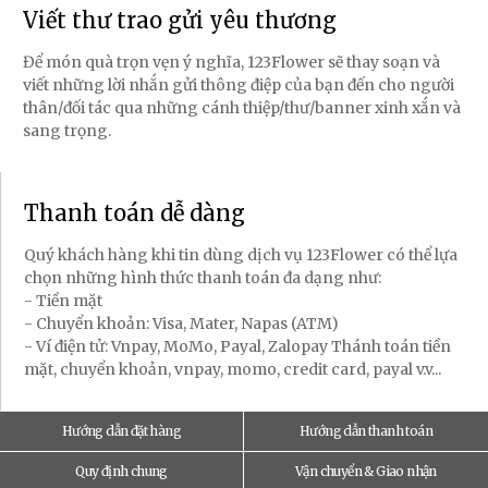
Viết thư trao gửi yêu thương
Để món quà trọn vẹn ý nghĩa, 123Flower sẽ thay soạn và
viết những lời nhắn gửi thông điệp của bạn đến cho người
thân/đối tác qua những cánh thiệp/thư/banner xinh xắn và
sang trọng.
Thanh toán dễ dàng
Quý khách hàng khi tin dùng dịch vụ 123Flower có thể lựa
chọn những hình thức thanh toán đa dạng như:
- Tiền mặt
- Chuyển khoản: Visa, Mater, Napas (ATM)
- Ví điện tử: Vnpay, MoMo, Payal, Zalopay Thánh toán tiền
mặt, chuyển khoản, vnpay, momo, credit card, payal v.v...
Hướng dẫn đặt hàng
Hướng dẫn thanh toán
Quy định chung
Vận chuyển & Giao nhận