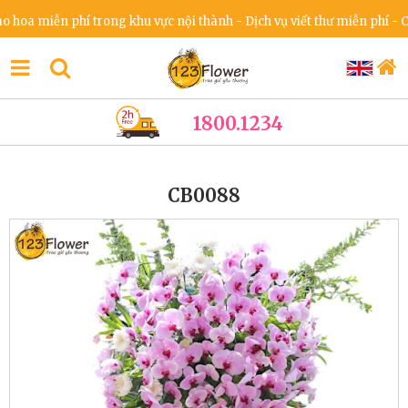
 miễn phí trong khu vực nội thành - Dịch vụ viết thư miễn phí - Cam 
1800.1234
CB0088