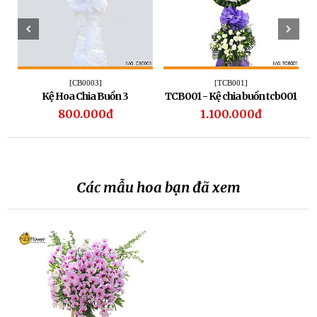
[CB0003]
[TCB001]
Kệ Hoa Chia Buồn 3
TCB001 - Kệ chia buồn tcb001
C
800.000đ
1.100.000đ
Các mẫu hoa bạn đã xem