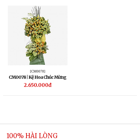
[CM0078]
CM0078 | Kệ Hoa Chúc Mừng
78
2.650.000đ
100% HÀI LÒNG