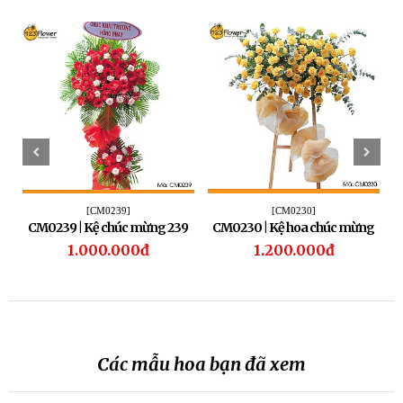
[CM0239]
[CM0230]
CM0239 | Kệ chúc mừng 239
CM0230 | Kệ hoa chúc mừng
230
1.000.000đ
1.200.000đ
Các mẫu hoa bạn đã xem