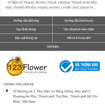
- Ví điện tử: Vnpay, MoMo, Payal, Zalopay Thánh toán tiền
mặt, chuyển khoản, vnpay, momo, credit card, payal v.v...
Hướng dẫn đặt hàng
Hướng dẫn thanh toán
Quy định chung
Vận chuyển & Giao nhận
Bảo mật thông tin
Đổi trả & Hoàn tiền
Giới thiệu
THÔNG TIN LIÊN HỆ
33 Đường số 2, Khu Dân cư Sông Giồng, Khu phố 2,
Phường An Phú, Thành phố Thủ Đức, Thành phố Hồ Chí
Minh, Việt Nam