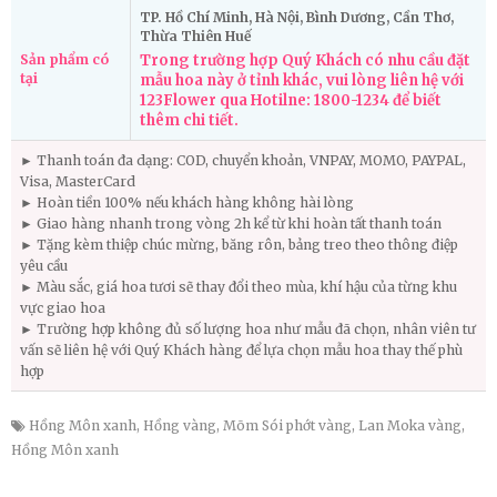
TP. Hồ Chí Minh, Hà Nội, Bình Dương, Cần Thơ,
Thừa Thiên Huế
Sản phẩm có
Trong trường hợp Quý Khách có nhu cầu đặt
tại
mẫu hoa này ở tỉnh khác, vui lòng liên hệ với
123Flower qua Hotilne: 1800-1234 để biết
thêm chi tiết.
► Thanh toán đa dạng: COD, chuyển khoản, VNPAY, MOMO, PAYPAL,
Visa, MasterCard
► Hoàn tiền 100% nếu khách hàng không hài lòng
► Giao hàng nhanh trong vòng 2h kể từ khi hoàn tất thanh toán
► Tặng kèm thiệp chúc mừng, băng rôn, bảng treo theo thông điệp
yêu cầu
► Màu sắc, giá hoa tươi sẽ thay đổi theo mùa, khí hậu của từng khu
vực giao hoa
► Trường hợp không đủ số lượng hoa như mẫu đã chọn, nhân viên tư
vấn sẽ liên hệ với Quý Khách hàng để lựa chọn mẫu hoa thay thế phù
hợp
Hồng Môn xanh
,
Hồng vàng
,
Mõm Sói phớt vàng
,
Lan Moka vàng
,
Hồng Môn xanh