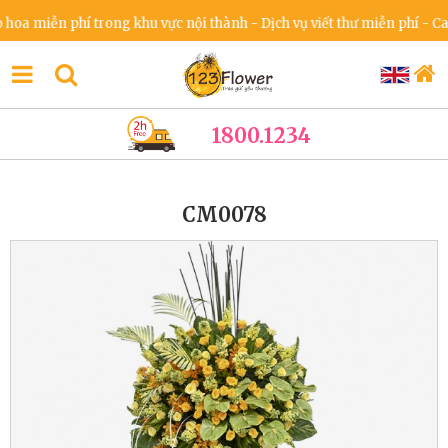
 miễn phí trong khu vực nội thành - Dịch vụ viết thư miễn phí - Cam k
1800.1234
CM0078