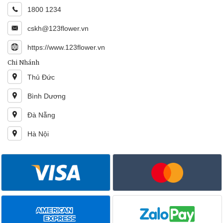
1800 1234
cskh@123flower.vn
https://www.123flower.vn
Chi Nhánh
Thủ Đức
Bình Dương
Đà Nẵng
Hà Nội