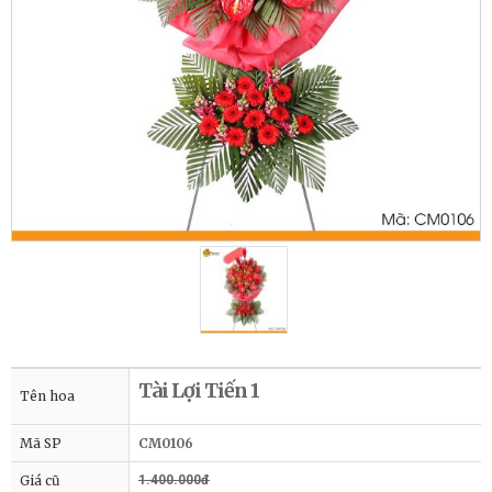
Tài Lợi Tiến 1
Tên hoa
Mã SP
CM0106
Giá cũ
1.400.000đ