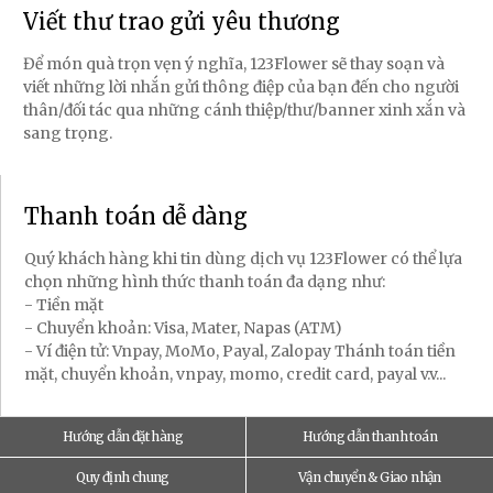
Viết thư trao gửi yêu thương
Để món quà trọn vẹn ý nghĩa, 123Flower sẽ thay soạn và
viết những lời nhắn gửi thông điệp của bạn đến cho người
thân/đối tác qua những cánh thiệp/thư/banner xinh xắn và
sang trọng.
Thanh toán dễ dàng
Quý khách hàng khi tin dùng dịch vụ 123Flower có thể lựa
chọn những hình thức thanh toán đa dạng như:
- Tiền mặt
- Chuyển khoản: Visa, Mater, Napas (ATM)
- Ví điện tử: Vnpay, MoMo, Payal, Zalopay Thánh toán tiền
mặt, chuyển khoản, vnpay, momo, credit card, payal v.v...
Hướng dẫn đặt hàng
Hướng dẫn thanh toán
Quy định chung
Vận chuyển & Giao nhận