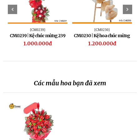
[CM0239]
[CM0230]
CM0239 | Kệ chúc mừng 239
CM0230 | Kệ hoa chúc mừng
230
1.000.000đ
1.200.000đ
Các mẫu hoa bạn đã xem