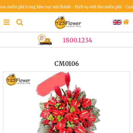
iễn phí trong khu vực nội thành - Dịch vụ viết thư miễn phí - Cam kế
1800.1234
CM0106