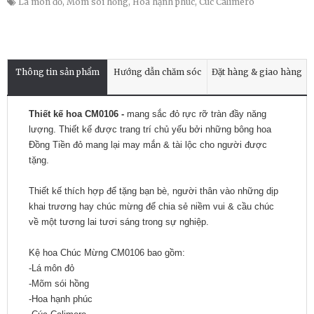
Lá môn đỏ
,
Mõm sói hồng
,
Hoa hạnh phúc
,
Cúc Calimero
Thông tin sản phẩm
Hướng dẫn chăm sóc
Đặt hàng & giao hàng
Thiết kế hoa CM0106 -
mang sắc đỏ rực rỡ tràn đầy năng
lượng. Thiết kế được trang trí chủ yếu bởi những bông hoa
Đồng Tiền đỏ mang lại may mắn & tài lộc cho người được
tặng.
Thiết kế thích hợp để tặng bạn bè, người thân vào những dịp
khai trương hay chúc mừng để chia sẻ niềm vui & cầu chúc
về một tương lai tươi sáng trong sự nghiệp.
Kệ hoa Chúc Mừng CM0106 bao gồm:
-Lá môn đỏ
-Mõm sói hồng
-Hoa hạnh phúc