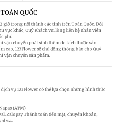
g TOÀN QUỐC
2 giờ trong nội thành các tỉnh trên Toàn Quốc. Đối
hu vực khác, Quý Khách vui lòng liên hệ nhân viên
ớc phí.
hí vận chuyển phát sinh thêm do kích thước sản
hẩm cao, 123Flower sẽ chủ động thông báo cho Quý
phí vận chuyển sản phẩm.
g
 dịch vụ 123Flower có thể lựa chọn những hình thức
, Napas (ATM)
ayal, Zalopay Thánh toán tiền mặt, chuyển khoản,
 v.v...