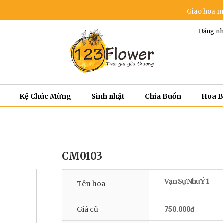
Giao hoa miễn phí t
Đăng nh
Kệ Chúc Mừng
Sinh nhật
Chia Buồn
Hoa 
CM0103
Vạn Sự Như Ý 1
Tên hoa
Giá cũ
750.000đ