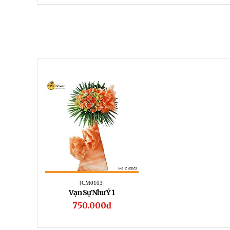
[CM0103]
Vạn Sự Như Ý 1
750.000đ