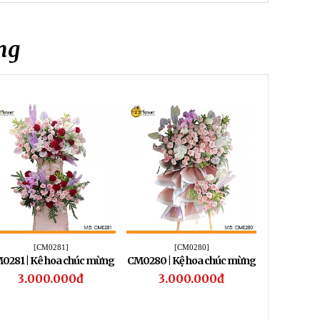
ng
[CM0281]
[CM0280]
[
0281 | Kê hoa chúc mừng
CM0280 | Kệ hoa chúc mừng
CM0279 | K
281
280
3.000.000đ
3.000.000đ
1.5