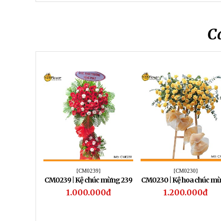
C
[CM0239]
[CM0230]
CM0239 | Kệ chúc mừng 239
CM0230 | Kệ hoa chúc m
230
1.000.000đ
1.200.000đ