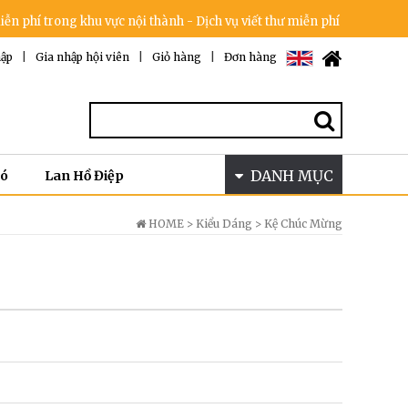
rong khu vực nội thành - Dịch vụ viết thư miễn phí - Cam kết không tă
ập
|
Gia nhập hội viên
|
Giỏ hàng
|
Đơn hàng
DANH MỤC
Bó
Lan Hồ Điệp
HOME >
Kiểu Dáng
>
Kệ Chúc Mừng