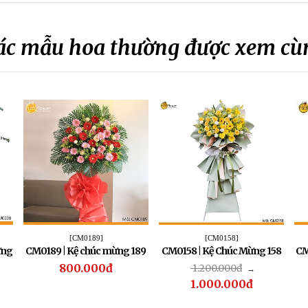
ác mẫu hoa thường được xem cù
[CM0189]
[CM0158]
ừng
CM0189 | Kệ chúc mừng 189
CM0158 | Kệ Chúc Mừng 158
CM
800.000đ
1.200.000đ
→
1.000.000đ