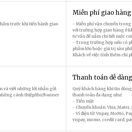
Miễn phí giao hàn
hẩm trước khi tiến hành giao
- Miễn phí vận chuyển trong 
với trường hợp giao hàng ở k
tư vấn để nắm chi tiết mức cư
- Trong trường hợp nếu có p
phẩm lớn hoặc giá trị sản p
Khách về việc tính thêm chi 
Thanh toán dễ dàn
n và viết những lời nhắn gửi
Quý khách hàng khi tin dùng
 những cánh thiệp/thư/banner
thanh toán đa dạng như:
- Tiền mặt
- Chuyển khoản: Visa, Mater
- Ví điện tử: Vnpay, MoMo, P
vnpay, momo, credit card, payal