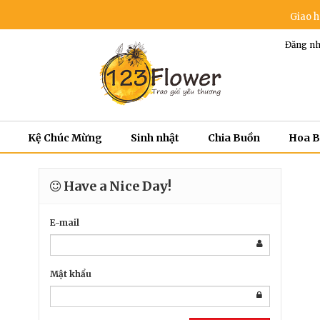
Giao hoa m
Đăng nh
Kệ Chúc Mừng
Sinh nhật
Chia Buồn
Hoa 
Have a Nice Day!
E-mail
Mật khẩu