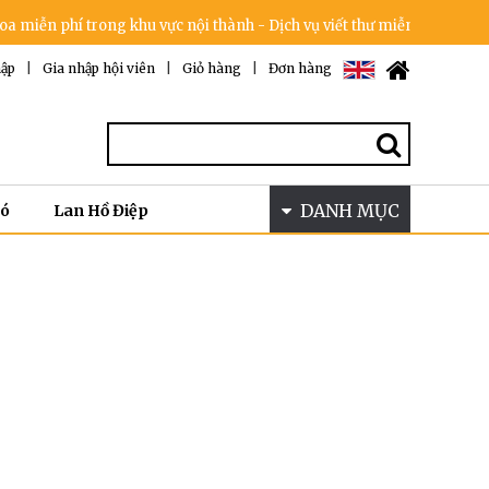
iễn phí trong khu vực nội thành - Dịch vụ viết thư miễn phí - Cam kết
ập
|
Gia nhập hội viên
|
Giỏ hàng
|
Đơn hàng
DANH MỤC
Bó
Lan Hồ Điệp