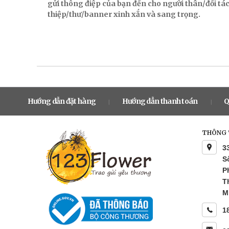
gửi thông điệp của bạn đến cho người thân/đối t
thiệp/thư/banner xinh xắn và sang trọng.
Hướng dẫn đặt hàng
Hướng dẫn thanh toán
Q
|
|
THÔNG T
3
S
P
T
M
1