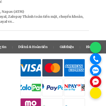
ư:
r, Napas (ATM)
Payal, Zalopay Thánh toán tiền mặt, chuyển khoản,
al v.v...
 tin
Đổi trả & Hoàn tiền
Giới thiệu
Blog
|
|
|