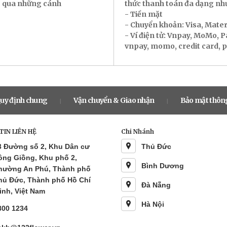
ác qua những cánh
thức thanh toán đa dạng nh
- Tiền mặt
- Chuyển khoản: Visa, Mate
- Ví điện tử: Vnpay, MoMo, 
vnpay, momo, credit card, pay
uy định chung
Vận chuyển & Giao nhận
Bảo mật thông
|
|
IN LIÊN HỆ
Chi Nhánh
3 Đường số 2, Khu Dân cư
Thủ Đức
ông Giồng, Khu phố 2,
Bình Dương
hường An Phú, Thành phố
hủ Đức, Thành phố Hồ Chí
Đà Nẵng
inh, Việt Nam
Hà Nội
800 1234