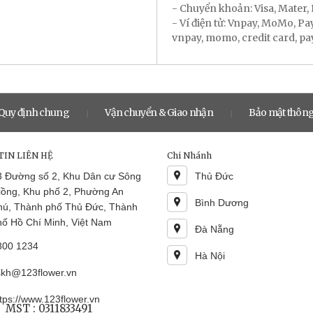
- Chuyển khoản: Visa, Mater
- Ví điện tử: Vnpay, MoMo, P
vnpay, momo, credit card, payal
Quy định chung
Vận chuyển & Giao nhận
Bảo mật thông
|
|
IN LIÊN HỆ
Chi Nhánh
3 Đường số 2, Khu Dân cư Sông
Thủ Đức
iồng, Khu phố 2, Phường An
Bình Dương
hú, Thành phố Thủ Đức, Thành
hố Hồ Chí Minh, Việt Nam
Đà Nẵng
800 1234
Hà Nội
skh@123flower.vn
tps://www.123flower.vn
MST : 0311833491