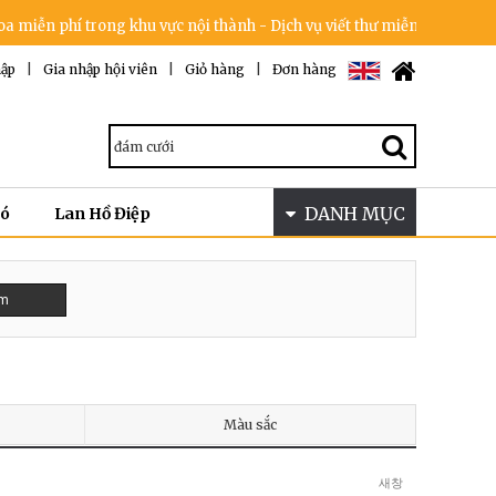
iễn phí trong khu vực nội thành - Dịch vụ viết thư miễn phí - Cam kết
ập
|
Gia nhập hội viên
|
Giỏ hàng
|
Đơn hàng
DANH MỤC
Bó
Lan Hồ Điệp
ếm
Màu sắc
새창