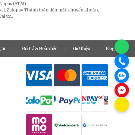
, Napas (ATM)
ayal, Zalopay Thánh toán tiền mặt, chuyển khoản,
 v.v...
 tin
Đổi trả & Hoàn tiền
Giới thiệu
Blog
|
|
|