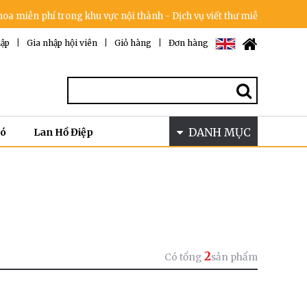
iễn phí trong khu vực nội thành - Dịch vụ viết thư miễn phí - Cam kết
ập
|
Gia nhập hội viên
|
Giỏ hàng
|
Đơn hàng
DANH MỤC
Bó
Lan Hồ Điệp
2
Có tổng
sản phẩm