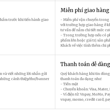
Miễn phí giao hàn
hẩm trước khi tiến hành giao
- Miễn phí vận chuyển trong 
với trường hợp giao hàng ở k
tư vấn để nắm chi tiết mức cư
- Trong trường hợp nếu có p
phẩm lớn hoặc giá trị sản p
Khách về việc tính thêm chi 
Thanh toán dễ dàn
n và viết những lời nhắn gửi
Quý khách hàng khi tin dùng
 những cánh thiệp/thư/banner
thanh toán đa dạng như:
- Tiền mặt
- Chuyển khoản: Visa, Mater
- Ví điện tử: Vnpay, MoMo, P
vnpay, momo, credit card, payal