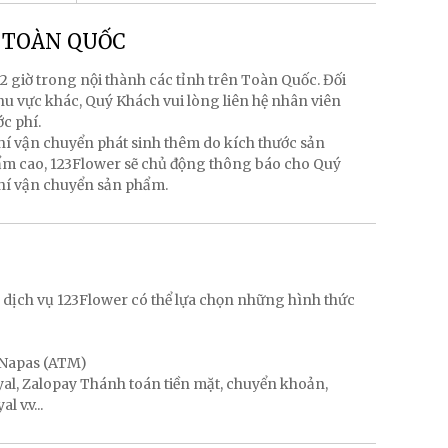
g TOÀN QUỐC
2 giờ trong nội thành các tỉnh trên Toàn Quốc. Đối
hu vực khác, Quý Khách vui lòng liên hệ nhân viên
ớc phí.
hí vận chuyển phát sinh thêm do kích thước sản
hẩm cao, 123Flower sẽ chủ động thông báo cho Quý
phí vận chuyển sản phẩm.
g
 dịch vụ 123Flower có thể lựa chọn những hình thức
, Napas (ATM)
ayal, Zalopay Thánh toán tiền mặt, chuyển khoản,
 v.v...