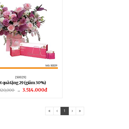
[S0029]
t quà tặng 29 (giảm 30%)
3.514.000đ
020,000
→
1