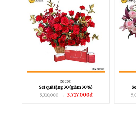
[S0030]
Set quà tặng 30 (giảm 30%)
Se
3.717.000đ
5,310,000
5,
→