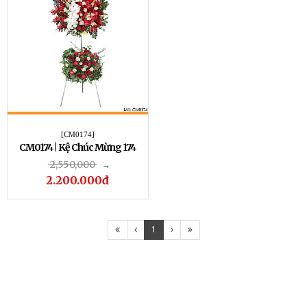
[CM0174]
CM0174 | Kệ Chúc Mừng 174
2,550,000
→
2.200.000đ
1