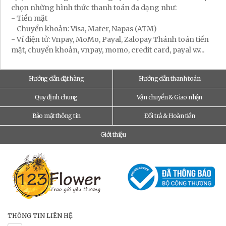
chọn những hình thức thanh toán đa dạng như:
- Tiền mặt
- Chuyển khoản: Visa, Mater, Napas (ATM)
- Ví điện tử: Vnpay, MoMo, Payal, Zalopay Thánh toán tiền
mặt, chuyển khoản, vnpay, momo, credit card, payal v.v...
Hướng dẫn đặt hàng
Hướng dẫn thanh toán
Quy định chung
Vận chuyển & Giao nhận
Bảo mật thông tin
Đổi trả & Hoàn tiền
Giới thiệu
THÔNG TIN LIÊN HỆ