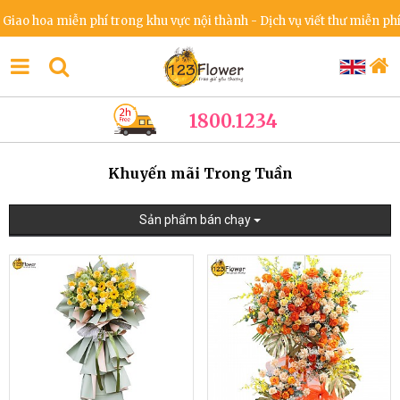
o hoa miễn phí trong khu vực nội thành - Dịch vụ viết thư miễn phí - 
1800.1234
Khuyến mãi Trong Tuần
Sản phẩm bán chạy