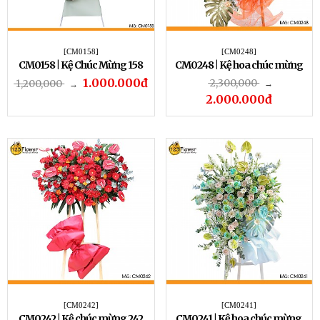
[CM0158]
[CM0248]
CM0158 | Kệ Chúc Mừng 158
CM0248 | Kệ hoa chúc mừng
248
1.000.000đ
2,300,000
1,200,000
→
→
2.000.000đ
[CM0242]
[CM0241]
CM0242 | Kệ chúc mừng 242
CM0241 | Kệ hoa chúc mừng