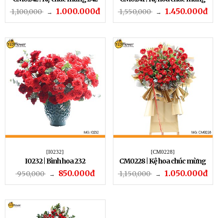
241
1.000.000đ
1.450.000đ
1,100,000
1,550,000
→
→
[I0232]
[CM0228]
I0232 | Bình hoa 232
CM0228 | Kệ hoa chúc mừng
228
850.000đ
1.050.000đ
950,000
1,150,000
→
→