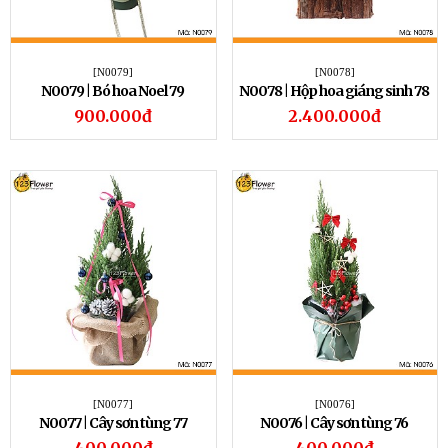
[N0079]
[N0078]
N0079 | Bó hoa Noel 79
N0078 | Hộp hoa giáng sinh 78
900.000đ
2.400.000đ
[N0077]
[N0076]
N0077 | Cây sơn tùng 77
N0076 | Cây sơn tùng 76