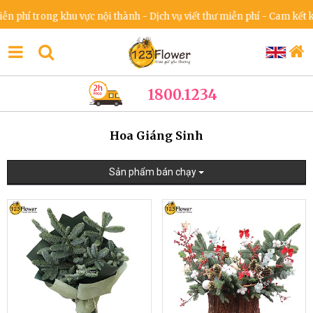
trong khu vực nội thành - Dịch vụ viết thư miễn phí - Cam kết không t
1800.1234
Hoa Giáng Sinh
Sản phẩm bán chạy