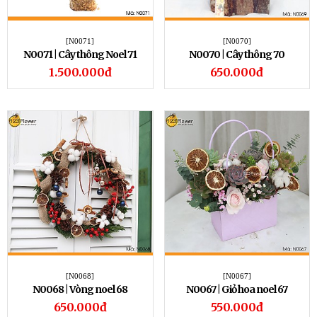
[N0071]
[N0070]
N0071 | Cây thông Noel 71
N0070 | Cây thông 70
1.500.000đ
650.000đ
[N0068]
[N0067]
N0068 | Vòng noel 68
N0067 | Giỏ hoa noel 67
650.000đ
550.000đ