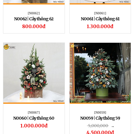
[N0062]
[N0061]
N0062 | Cây thông 62
N0061 | Cây thông 61
800.000đ
1.300.000đ
[N0067]
[N0059]
N0060 | Cây thông 60
N0059 | Cây thông 59
1.000.000đ
5,000,000
→
4.500.000đ