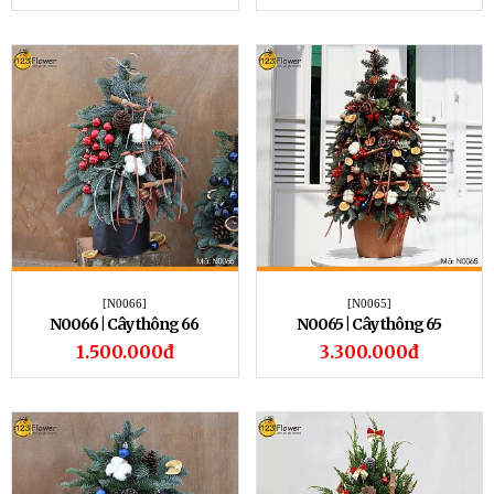
[N0066]
[N0065]
N0066 | Cây thông 66
N0065 | Cây thông 65
1.500.000đ
3.300.000đ