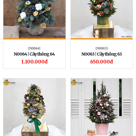
[N0064]
[N0063]
N0064 | Cây thông 64
N0063 | Cây thông 63
1.100.000đ
650.000đ