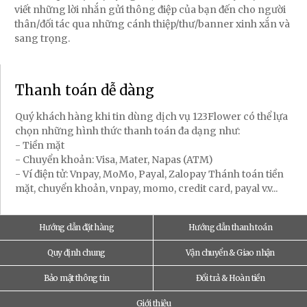
viết những lời nhắn gửi thông điệp của bạn đến cho người
thân/đối tác qua những cánh thiệp/thư/banner xinh xắn và
sang trọng.
Thanh toán dễ dàng
Quý khách hàng khi tin dùng dịch vụ 123Flower có thể lựa
chọn những hình thức thanh toán đa dạng như:
- Tiền mặt
- Chuyển khoản: Visa, Mater, Napas (ATM)
- Ví điện tử: Vnpay, MoMo, Payal, Zalopay Thánh toán tiền
mặt, chuyển khoản, vnpay, momo, credit card, payal v.v...
Hướng dẫn đặt hàng
Hướng dẫn thanh toán
Quy định chung
Vận chuyển & Giao nhận
Bảo mật thông tin
Đổi trả & Hoàn tiền
Giới thiệu