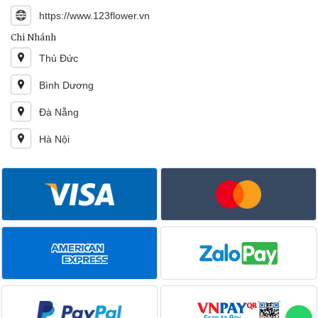
https://www.123flower.vn
Chi Nhánh
Thủ Đức
Bình Dương
Đà Nẵng
Hà Nội