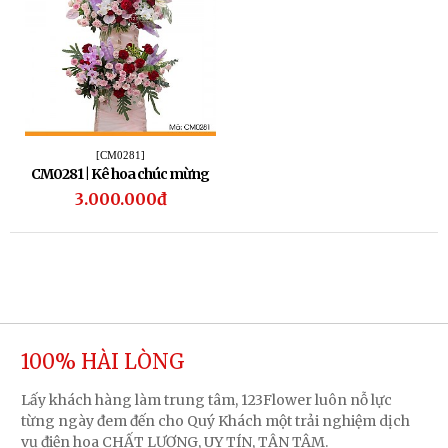
[CM0281]
CM0281 | Kê hoa chúc mừng
281
3.000.000đ
100% HÀI LÒNG
Lấy khách hàng làm trung tâm, 123Flower luôn nỗ lực
từng ngày đem đến cho Quý Khách một trải nghiệm dịch
vụ điện hoa CHẤT LƯỢNG, UY TÍN, TẬN TÂM.