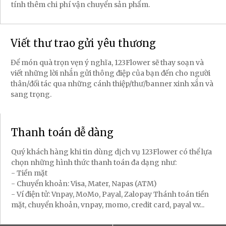
tính thêm chi phí vận chuyển sản phẩm.
Viết thư trao gửi yêu thương
Để món quà trọn vẹn ý nghĩa, 123Flower sẽ thay soạn và
viết những lời nhắn gửi thông điệp của bạn đến cho người
thân/đối tác qua những cánh thiệp/thư/banner xinh xắn và
sang trọng.
Thanh toán dễ dàng
Quý khách hàng khi tin dùng dịch vụ 123Flower có thể lựa
chọn những hình thức thanh toán đa dạng như:
- Tiền mặt
- Chuyển khoản: Visa, Mater, Napas (ATM)
- Ví điện tử: Vnpay, MoMo, Payal, Zalopay Thánh toán tiền
mặt, chuyển khoản, vnpay, momo, credit card, payal v.v...