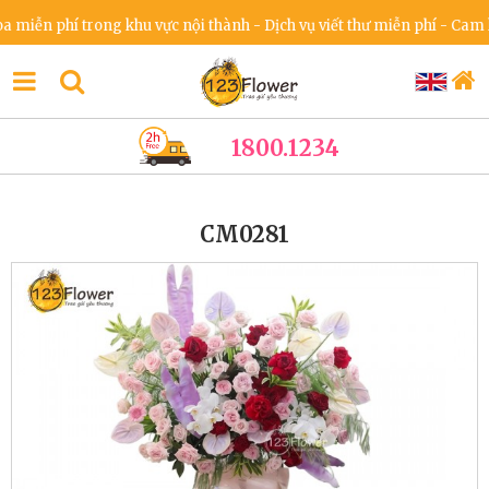
n phí trong khu vực nội thành - Dịch vụ viết thư miễn phí - Cam kết 
1800.1234
CM0281