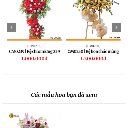
[CM0239]
[CM0230]
CM0239 | Kệ chúc mừng 239
CM0230 | Kệ hoa chúc mừng
230
1.000.000đ
1.200.000đ
Các mẫu hoa bạn đã xem