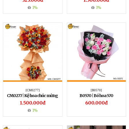
525.000đ
1.500.000đ
1%
1%
[CM0277]
[B0570]
CM0277 | Kệ hoa chúc mừng
B0570 | Bó hoa 570
277
1.500.000đ
600.000đ
1%