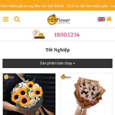
n phí trong khu vực nội thành - Dịch vụ viết thư miễn phí - Cam kết 
1800.1234
Tốt Nghiệp
Sản phẩm bán chạy