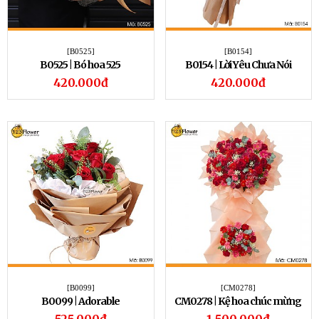
[B0525]
[B0154]
B0525 | Bó hoa 525
B0154 | Lời Yêu Chưa Nói
420.000đ
420.000đ
[B0099]
[CM0278]
B0099 | Adorable
CM0278 | Kệ hoa chúc mừng
278