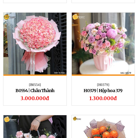
[B0554]
[H0379]
B0554 | Chân Thành
H0379 | Hộp hoa 379
3.000.000đ
1.300.000đ