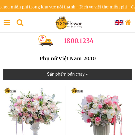
iễn phí trong khu vực nội thành - Dịch vụ viết thư miễn phí - Cam kế
1800.1234
Phụ nữ Việt Nam 20.10
Sản phẩm bán chạy