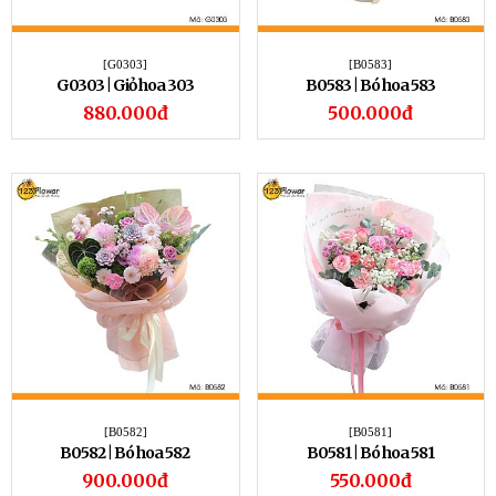
[G0303]
[B0583]
G0303 | Giỏ hoa 303
B0583 | Bó hoa 583
880.000đ
500.000đ
[B0582]
[B0581]
B0582 | Bó hoa 582
B0581 | Bó hoa 581
900.000đ
550.000đ