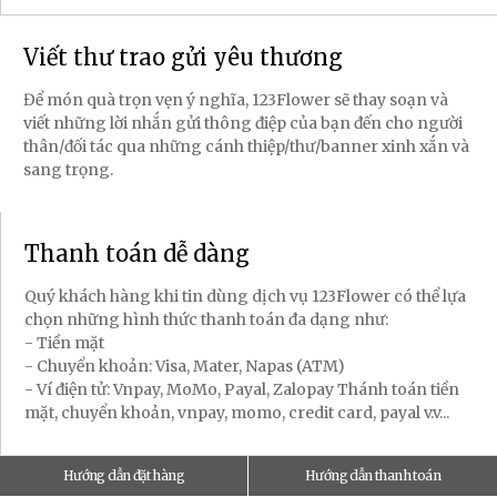
Viết thư trao gửi yêu thương
Để món quà trọn vẹn ý nghĩa, 123Flower sẽ thay soạn và
viết những lời nhắn gửi thông điệp của bạn đến cho người
thân/đối tác qua những cánh thiệp/thư/banner xinh xắn và
sang trọng.
Thanh toán dễ dàng
Quý khách hàng khi tin dùng dịch vụ 123Flower có thể lựa
chọn những hình thức thanh toán đa dạng như:
- Tiền mặt
- Chuyển khoản: Visa, Mater, Napas (ATM)
- Ví điện tử: Vnpay, MoMo, Payal, Zalopay Thánh toán tiền
mặt, chuyển khoản, vnpay, momo, credit card, payal v.v...
Hướng dẫn đặt hàng
Hướng dẫn thanh toán