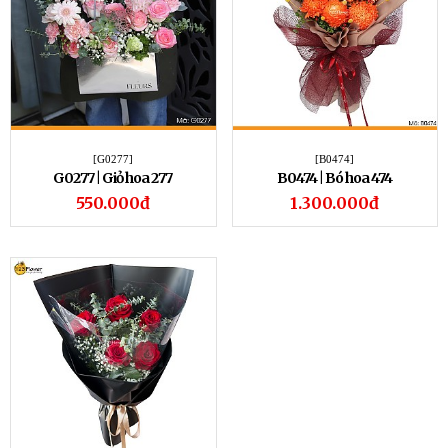
[G0277]
[B0474]
G0277 | Giỏ hoa 277
B0474 | Bó hoa 474
550.000đ
1.300.000đ