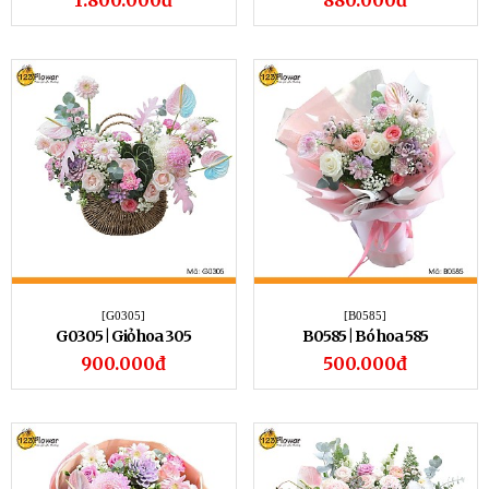
1.800.000đ
880.000đ
[G0305]
[B0585]
G0305 | Giỏ hoa 305
B0585 | Bó hoa 585
900.000đ
500.000đ