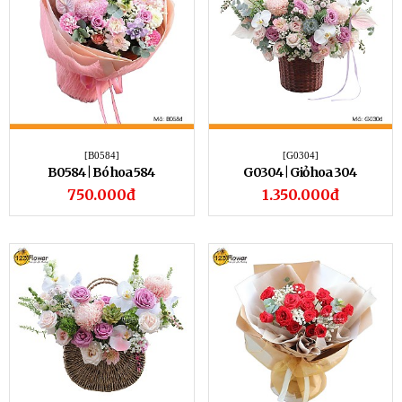
[B0584]
[G0304]
B0584 | Bó hoa 584
G0304 | Giỏ hoa 304
750.000đ
1.350.000đ