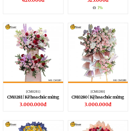
420.000đ
525.000đ
1%
[CM0281]
[CM0280]
CM0281 | Kê hoa chúc mừng
CM0280 | Kệ hoa chúc mừng
281
280
3.000.000đ
3.000.000đ