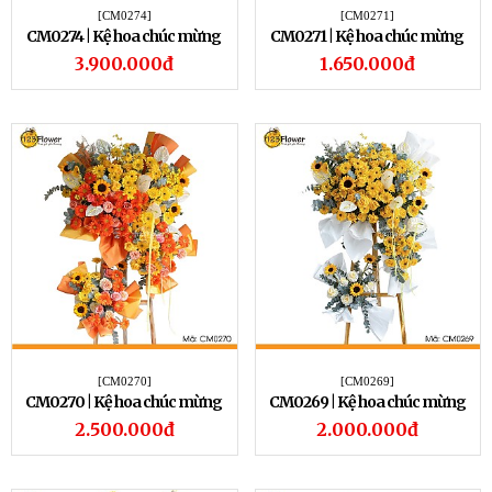
[CM0274]
[CM0271]
CM0274 | Kệ hoa chúc mừng
CM0271 | Kệ hoa chúc mừng
274
271
3.900.000đ
1.650.000đ
[CM0270]
[CM0269]
CM0270 | Kệ hoa chúc mừng
​CM0269 | Kệ hoa chúc mừng
270
269
2.500.000đ
2.000.000đ