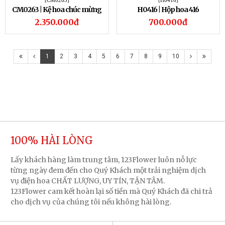
[CM0263]
[H0416]
CM0263 | Kệ hoa chúc mừng
H0416 | Hộp hoa 416
263
2.350.000đ
700.000đ
1
2
3
4
5
6
7
8
9
10
100% HÀI LÒNG
Lấy khách hàng làm trung tâm, 123Flower luôn nỗ lực
từng ngày đem đến cho Quý Khách một trải nghiệm dịch
vụ điện hoa CHẤT LƯỢNG, UY TÍN, TẬN TÂM.
123Flower cam kết hoàn lại số tiền mà Quý Khách đã chi trả
cho dịch vụ của chúng tôi nếu không hài lòng.