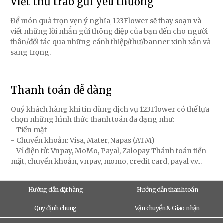
Viết thư trao gửi yêu thương
Để món quà trọn vẹn ý nghĩa, 123Flower sẽ thay soạn và
viết những lời nhắn gửi thông điệp của bạn đến cho người
thân/đối tác qua những cánh thiệp/thư/banner xinh xắn và
sang trọng.
Thanh toán dễ dàng
Quý khách hàng khi tin dùng dịch vụ 123Flower có thể lựa
chọn những hình thức thanh toán đa dạng như:
- Tiền mặt
- Chuyển khoản: Visa, Mater, Napas (ATM)
- Ví điện tử: Vnpay, MoMo, Payal, Zalopay Thánh toán tiền
mặt, chuyển khoản, vnpay, momo, credit card, payal v.v...
Hướng dẫn đặt hàng
Hướng dẫn thanh toán
Quy định chung
Vận chuyển & Giao nhận