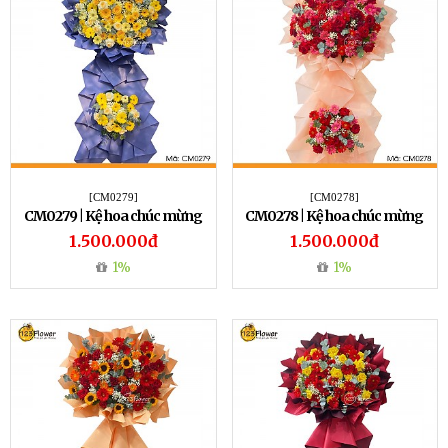
[CM0279]
[CM0278]
CM0279 | Kệ hoa chúc mừng
CM0278 | Kệ hoa chúc mừng
279
278
1.500.000đ
1.500.000đ
1%
1%