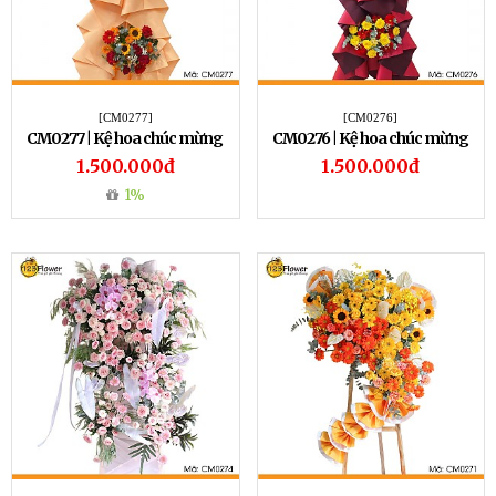
[CM0277]
[CM0276]
CM0277 | Kệ hoa chúc mừng
CM0276 | Kệ hoa chúc mừng
277
276
1.500.000đ
1.500.000đ
1%