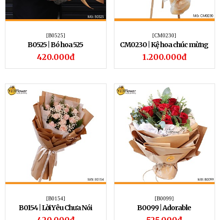
[B0525]
[CM0230]
B0525 | Bó hoa 525
CM0230 | Kệ hoa chúc mừng
230
420.000đ
1.200.000đ
[B0154]
[B0099]
B0154 | Lời Yêu Chưa Nói
B0099 | Adorable