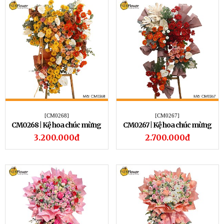
[CM0268]
[CM0267]
CM0268 | Kệ hoa chúc mừng
CM0267 | Kệ hoa chúc mừng
268
267
3.200.000đ
2.700.000đ