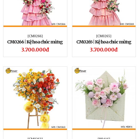
[CM0266]
[CM0265]
CM0266 | Kệ hoa chúc mừng
CM0265 | Kệ hoa chúc mừng
266
265
3.700.000đ
3.700.000đ