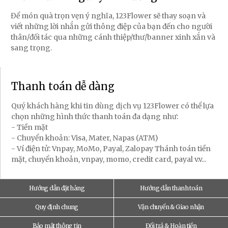
Để món quà trọn vẹn ý nghĩa, 123Flower sẽ thay soạn và
viết những lời nhắn gửi thông điệp của bạn đến cho người
thân/đối tác qua những cánh thiệp/thư/banner xinh xắn và
sang trọng.
Thanh toán dễ dàng
Quý khách hàng khi tin dùng dịch vụ 123Flower có thể lựa
chọn những hình thức thanh toán đa dạng như:
- Tiền mặt
- Chuyển khoản: Visa, Mater, Napas (ATM)
- Ví điện tử: Vnpay, MoMo, Payal, Zalopay Thánh toán tiền
mặt, chuyển khoản, vnpay, momo, credit card, payal v.v...
Hướng dẫn đặt hàng
Hướng dẫn thanh toán
Quy định chung
Vận chuyển & Giao nhận
Bảo mật thông tin
Đổi trả & Hoàn tiền