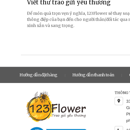
Viết thư trao gửi yêu thương
Để món quà trọn vẹn ý nghĩa, 123Flower sẽ thay soạ
thông điệp của bạn đến cho người thân/đối tác qua
xinh xắn và sang trọng.
Hướng dẫn đặt hàng
Hướng dẫn thanh toán
|
|
THÔNG T
3
G
P
p