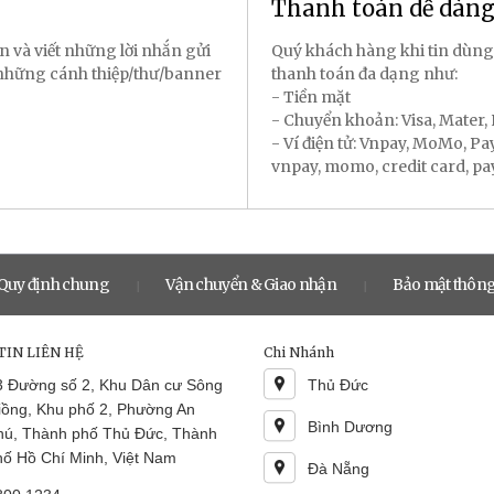
Thanh toán dễ dàn
n và viết những lời nhắn gửi
Quý khách hàng khi tin dùng
 những cánh thiệp/thư/banner
thanh toán đa dạng như:
- Tiền mặt
- Chuyển khoản: Visa, Mater
- Ví điện tử: Vnpay, MoMo, P
vnpay, momo, credit card, payal
Quy định chung
Vận chuyển & Giao nhận
Bảo mật thông
|
|
IN LIÊN HỆ
Chi Nhánh
3 Đường số 2, Khu Dân cư Sông
Thủ Đức
iồng, Khu phố 2, Phường An
Bình Dương
hú, Thành phố Thủ Đức, Thành
hố Hồ Chí Minh, Việt Nam
Đà Nẵng