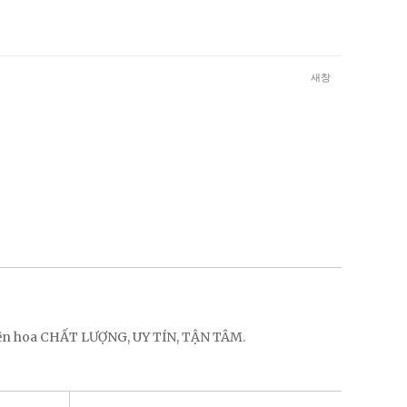
새창
điện hoa CHẤT LƯỢNG, UY TÍN, TẬN TÂM.