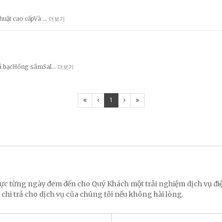
huật cao cấpVà …
더보기
Lá bạcHồng sâmSal…
더보기
1
 lực từng ngày đem đến cho Quý Khách một trải nghiệm dịch vụ 
 chi trả cho dịch vụ của chúng tôi nếu không hài lòng.