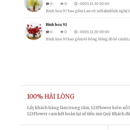
0
0
-0001.11.30 00:00
Bình hoa 97 bao gồm:Lan vũ nữSalixBình nghệ t
Bình hoa 92
0
0
-0001.11.30 00:00
Bình hoa 93 bao gồm:45 bông Hồng đỏ bẻ cánh
100% HÀI LÒNG
Lấy khách hàng làm trung tâm, 123Flower luôn nỗ
123Flower cam kết hoàn lại số tiền mà Quý Khách đã