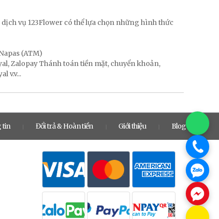
g
 dịch vụ 123Flower có thể lựa chọn những hình thức
, Napas (ATM)
ayal, Zalopay Thánh toán tiền mặt, chuyển khoản,
 v.v...
 tin
Đổi trả & Hoàn tiền
Giới thiệu
Blog
|
|
|