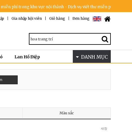
 phí trong khu vực nội thành - Dịch vụ viết thư miễn phí - Cam kết k
ập
|
Gia nhập hội viên
|
Giỏ hàng
|
Đơn hàng
DANH MỤC
Bó
Lan Hồ Điệp
ếm
Màu sắc
새창