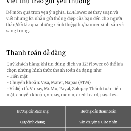
Viết thư trao gửi yêu thương
Để món quà trọn vẹn ý nghĩa, 123Flower sẽ thay soạn và
viết những lời nhắn gửi thông điệp của bạn đến cho người
thân/đối tác qua những cánh thiệp/thư/banner xinh xắn và
sang trọng.
Thanh toán dễ dàng
Quý khách hàng khi tin dùng dịch vụ 123Flower có thể lựa
chọn những hình thức thanh toán đa dạng như:
- Tiền mặt
- Chuyển khoản: Visa, Mater, Napas (ATM)
- Ví điện tử: Vnpay, MoMo, Payal, Zalopay Thánh toán tiền
mặt, chuyển khoản, vnpay, momo, credit card, payal v.v...
Hướng dẫn đặt hàng
Hướng dẫn thanh toán
Quy định chung
Vận chuyển & Giao nhận