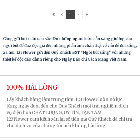
1
Cùng gửi lời tri ân sâu sắc đến những người luôn sẵn sàng giương cao
ngòi bút để đưa độc giả đến những phản ảnh chân thật về vấn đề đời sống,
xã hội. 123Flower gửi đến Quý Khách BST "Ngòi bút sáng" với những
thiết kế độc đáo dành riêng cho Ngày Báo chí Cách Mạng Việt Nam.
100% HÀI LÒNG
Lấy khách hàng làm trung tâm, 123Flower luôn nỗ lực
từng ngày đem đến cho Quý Khách một trải nghiệm dịch
vụ điện hoa CHẤT LƯỢNG, UY TÍN, TẬN TÂM.
123Flower cam kết hoàn lại số tiền mà Quý Khách đã chi trả
cho dịch vụ của chúng tôi nếu không hài lòng.