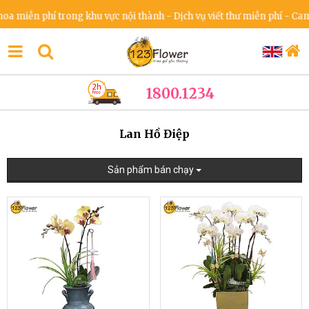
n phí trong khu vực nội thành - Dịch vụ viết thư miễn phí - Cam kết 
1800.1234
Lan Hồ Điệp
Sản phẩm bán chạy