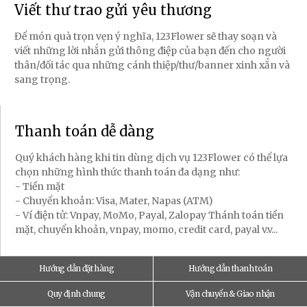
Viết thư trao gửi yêu thương
Để món quà trọn vẹn ý nghĩa, 123Flower sẽ thay soạn và
viết những lời nhắn gửi thông điệp của bạn đến cho người
thân/đối tác qua những cánh thiệp/thư/banner xinh xắn và
sang trọng.
Thanh toán dễ dàng
Quý khách hàng khi tin dùng dịch vụ 123Flower có thể lựa
chọn những hình thức thanh toán đa dạng như:
- Tiền mặt
- Chuyển khoản: Visa, Mater, Napas (ATM)
- Ví điện tử: Vnpay, MoMo, Payal, Zalopay Thánh toán tiền
mặt, chuyển khoản, vnpay, momo, credit card, payal v.v...
Hướng dẫn đặt hàng
Hướng dẫn thanh toán
Quy định chung
Vận chuyển & Giao nhận