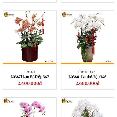
[L0347]
[L0346 - 8V3]
L0347 | Lan Hồ Điệp 347
L0346 | Lan hồ điệp 346
2.400.000đ
2.600.000đ