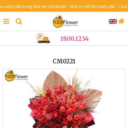
iễn phí trong khu vực nội thành - Dịch vụ viết thư miễn phí - Cam kết
1800.1234
CM0221