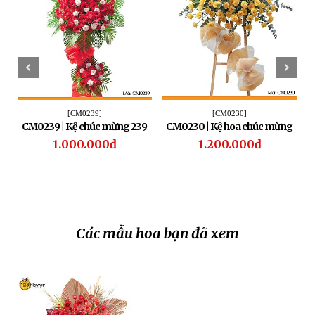
[CM0239]
[CM0230]
CM0239 | Kệ chúc mừng 239
CM0230 | Kệ hoa chúc mừng
230
1.000.000đ
1.200.000đ
Các mẫu hoa bạn đã xem