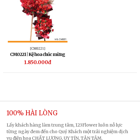
[CM0221]
CM0221 | Kệ hoa chúc mừng
221
1.850.000đ
100% HÀI LÒNG
Lấy khách hàng làm trung tâm, 123Flower luôn nỗ lực
từng ngày đem đến cho Quý Khách một trải nghiệm dịch
vụ điện hoa CHẤT LƯỢNG, UY TÍN, TẬN TÂM.