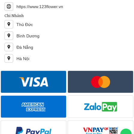
https://www.123flower.vn
Chi Nhánh
Thủ Đức
Bình Dương
Đà Nẵng
Hà Nội