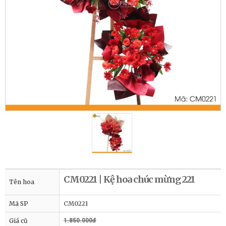
CM0221 | Kệ hoa chúc mừng 221
Tên hoa
Mã SP
CM0221
Giá cũ
1.850.000đ