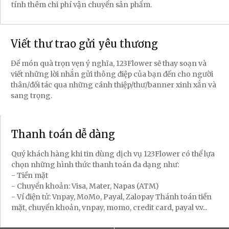
tính thêm chi phí vận chuyển sản phẩm.
Viết thư trao gửi yêu thương
Để món quà trọn vẹn ý nghĩa, 123Flower sẽ thay soạn và
viết những lời nhắn gửi thông điệp của bạn đến cho người
thân/đối tác qua những cánh thiệp/thư/banner xinh xắn và
sang trọng.
Thanh toán dễ dàng
Quý khách hàng khi tin dùng dịch vụ 123Flower có thể lựa
chọn những hình thức thanh toán đa dạng như:
- Tiền mặt
- Chuyển khoản: Visa, Mater, Napas (ATM)
- Ví điện tử: Vnpay, MoMo, Payal, Zalopay Thánh toán tiền
mặt, chuyển khoản, vnpay, momo, credit card, payal v.v...