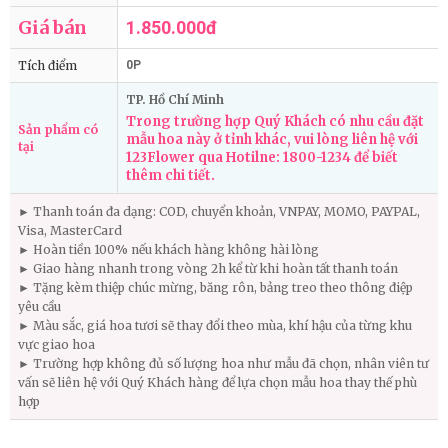
Giá bán
1.850.000đ
Tích điểm
0P
TP. Hồ Chí Minh
Trong trường hợp Quý Khách có nhu cầu đặt
Sản phẩm có
mẫu hoa này ở tỉnh khác, vui lòng liên hệ với
tại
123Flower qua Hotilne: 1800-1234 để biết
thêm chi tiết.
► Thanh toán đa dạng: COD, chuyển khoản, VNPAY, MOMO, PAYPAL,
Visa, MasterCard
► Hoàn tiền 100% nếu khách hàng không hài lòng
► Giao hàng nhanh trong vòng 2h kể từ khi hoàn tất thanh toán
► Tặng kèm thiệp chúc mừng, băng rôn, bảng treo theo thông điệp
yêu cầu
► Màu sắc, giá hoa tươi sẽ thay đổi theo mùa, khí hậu của từng khu
vực giao hoa
► Trường hợp không đủ số lượng hoa như mẫu đã chọn, nhân viên tư
vấn sẽ liên hệ với Quý Khách hàng để lựa chọn mẫu hoa thay thế phù
hợp