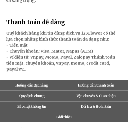
và sang trọng.
Thanh toán dễ dàng
Quý khách hàng khi tin dùng dịch vụ 123Flower có thể
lựa chọn những hình thức thanh toán đa dạng như:
- Tiền mặt
- Chuyển khoản: Visa, Mater, Napas (ATM)
- Ví điện tử: Vnpay, MoMo, Payal, Zalopay Thánh toán
tiền mặt, chuyển khoản, vnpay, momo, credit card,
payal v.v...
Hướng dẫn đặt hàng
Hướng dẫn thanh toán
Quy định chung
Vận chuyển & Giao nhận
Bảo mật thông tin
Đổi trả & Hoàn tiền
Giới thiệu