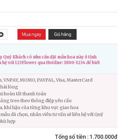
 Quý Khách có nhu cầu đặt mẫu hoa này ở tỉnh
n hệ với 123Flower qua Hotilne: 1800-1234 để biết
n, VNPAY, MOMO, PAYPAL, Visa, MasterCard
hài lòng
i hoàn tất thanh toán
ảng treo theo thông điệp yêu cầu
ùa, khí hậu của từng khu vực giao hoa
ẫu đã chọn, nhân viên tư vấn sẽ liên hệ với Quý
phù hợp
Tổng số tiền :
1.700.000đ