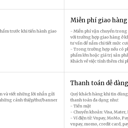
Miễn phí giao hàn
hẩm trước khi tiến hành giao
- Miễn phí vận chuyển trong 
với trường hợp giao hàng ở k
tư vấn để nắm chi tiết mức cư
- Trong trường hợp nếu có p
phẩm lớn hoặc giá trị sản p
Khách về việc tính thêm chi 
Thanh toán dễ dàn
n và viết những lời nhắn gửi
Quý khách hàng khi tin dùng
 những cánh thiệp/thư/banner
thanh toán đa dạng như:
- Tiền mặt
- Chuyển khoản: Visa, Mater
- Ví điện tử: Vnpay, MoMo, P
vnpay, momo, credit card, payal