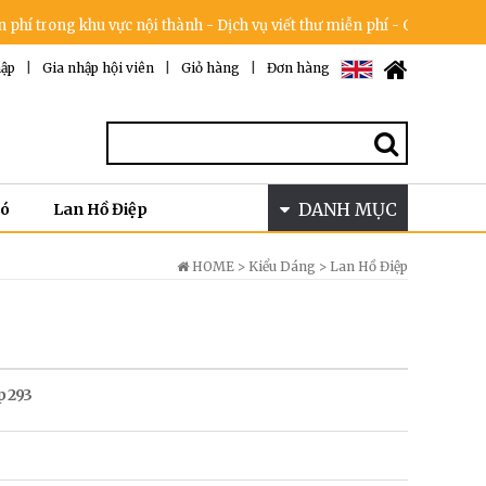
g khu vực nội thành - Dịch vụ viết thư miễn phí - Cam kết không tăng
ập
|
Gia nhập hội viên
|
Giỏ hàng
|
Đơn hàng
DANH MỤC
Bó
Lan Hồ Điệp
HOME >
Kiểu Dáng
>
Lan Hồ Điệp
p 293