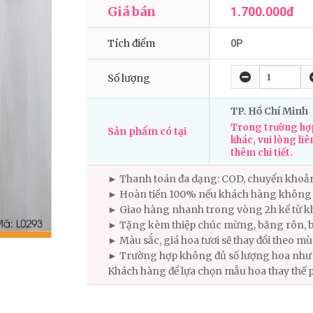
Giá bán
1.700.000đ
Tích điểm
0P
Số lượng
TP. Hồ Chí Minh
Trong trường hợp
Sản phẩm có tại
khác, vui lòng liê
thêm chi tiết.
► Thanh toán đa dạng: COD, chuyển khoả
► Hoàn tiền 100% nếu khách hàng không 
► Giao hàng nhanh trong vòng 2h kể từ kh
► Tặng kèm thiệp chúc mừng, băng rôn, b
► Màu sắc, giá hoa tươi sẽ thay đổi theo m
► Trường hợp không đủ số lượng hoa như m
Khách hàng để lựa chọn mẫu hoa thay thế 