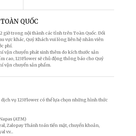
g TOÀN QUỐC
2 giờ trong nội thành các tỉnh trên Toàn Quốc. Đối
hu vực khác, Quý Khách vui lòng liên hệ nhân viên
ớc phí.
hí vận chuyển phát sinh thêm do kích thước sản
hẩm cao, 123Flower sẽ chủ động thông báo cho Quý
phí vận chuyển sản phẩm.
g
 dịch vụ 123Flower có thể lựa chọn những hình thức
, Napas (ATM)
ayal, Zalopay Thánh toán tiền mặt, chuyển khoản,
 v.v...