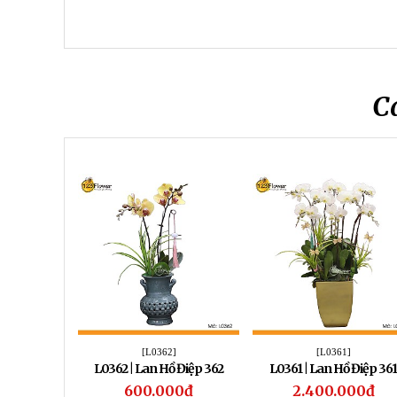
C
[L0362]
[L0361]
L0362 | Lan Hồ Điệp 362
L0361 | Lan Hồ Điệp 361
600.000đ
2.400.000đ