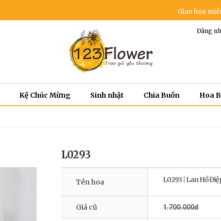
Giao hoa miễn phí tron
Đăng nh
Kệ Chúc Mừng
Sinh nhật
Chia Buồn
Hoa 
L0293
L0293 | Lan Hồ Điệ
Tên hoa
Giá cũ
1.700.000đ