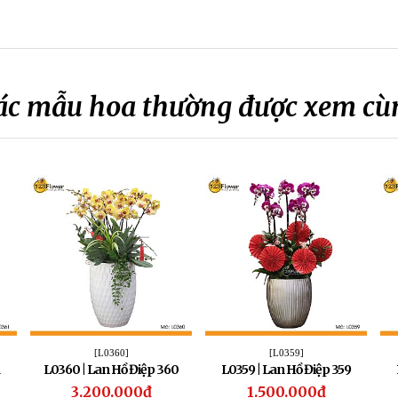
ác mẫu hoa thường được xem cù
[L0360]
[L0359]
L0360 | Lan Hồ Điệp 360
L0359 | Lan Hồ Điệp 359
3.200.000đ
1.500.000đ