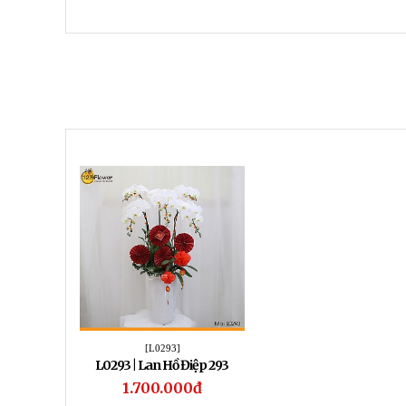
[L0293]
L0293 | Lan Hồ Điệp 293
1.700.000đ