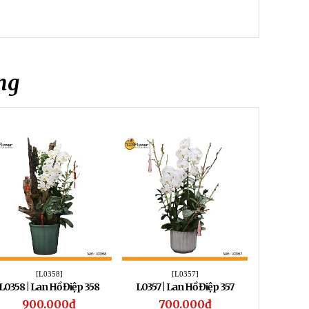
ng
[L0358]
[L0357]
L0358 | Lan Hồ Điệp 358
L0357 | Lan Hồ Điệp 357
L0356 | 
900.000đ
700.000đ
1.6