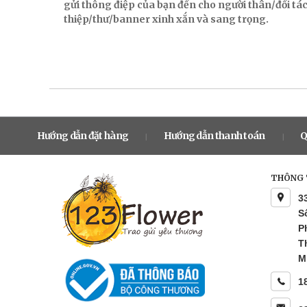
gửi thông điệp của bạn đến cho người thân/đối t
thiệp/thư/banner xinh xắn và sang trọng.
Hướng dẫn đặt hàng
Hướng dẫn thanh toán
Q
|
|
THÔNG T
3
S
P
T
M
1