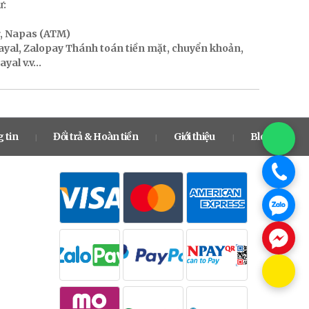
ư:
r, Napas (ATM)
Payal, Zalopay Thánh toán tiền mặt, chuyển khoản,
al v.v...
 tin
Đổi trả & Hoàn tiền
Giới thiệu
Blog
|
|
|