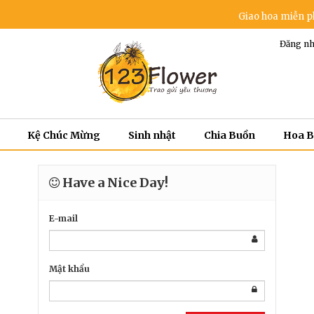
Giao hoa miễn phí tr
Đăng nh
Kệ Chúc Mừng
Sinh nhật
Chia Buồn
Hoa 
Have a Nice Day!
E-mail
Mật khẩu