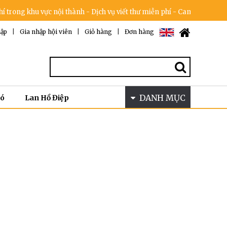
ong khu vực nội thành - Dịch vụ viết thư miễn phí - Cam kết không tăn
ập
|
Gia nhập hội viên
|
Giỏ hàng
|
Đơn hàng
DANH MỤC
Bó
Lan Hồ Điệp