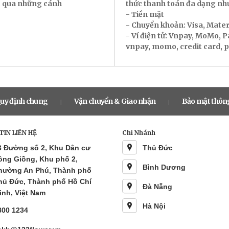
ác qua những cánh
thức thanh toán đa dạng nh
- Tiền mặt
- Chuyển khoản: Visa, Mate
- Ví điện tử: Vnpay, MoMo, 
vnpay, momo, credit card, pay
uy định chung
Vận chuyển & Giao nhận
Bảo mật thông
|
|
IN LIÊN HỆ
Chi Nhánh
3 Đường số 2, Khu Dân cư
Thủ Đức
ông Giồng, Khu phố 2,
Bình Dương
hường An Phú, Thành phố
hủ Đức, Thành phố Hồ Chí
Đà Nẵng
inh, Việt Nam
Hà Nội
800 1234