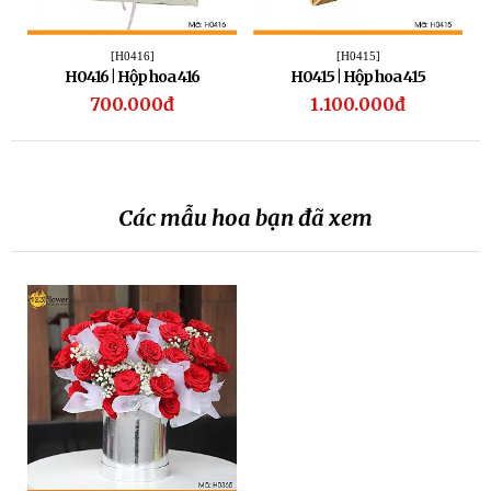
[H0416]
[H0415]
H0416 | Hộp hoa 416
H0415 | Hộp hoa 415
700.000đ
1.100.000đ
Các mẫu hoa bạn đã xem