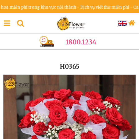
iễn phí trong khu vực nội thành - Dịch vụ viết thư miễn phí - Cam kế
1800.1234
H0365