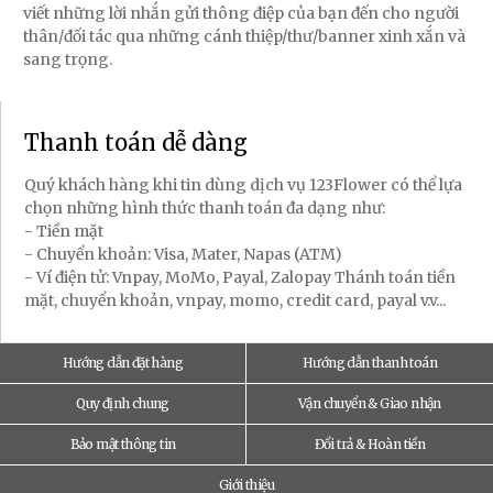
viết những lời nhắn gửi thông điệp của bạn đến cho người
thân/đối tác qua những cánh thiệp/thư/banner xinh xắn và
sang trọng.
Thanh toán dễ dàng
Quý khách hàng khi tin dùng dịch vụ 123Flower có thể lựa
chọn những hình thức thanh toán đa dạng như:
- Tiền mặt
- Chuyển khoản: Visa, Mater, Napas (ATM)
- Ví điện tử: Vnpay, MoMo, Payal, Zalopay Thánh toán tiền
mặt, chuyển khoản, vnpay, momo, credit card, payal v.v...
Hướng dẫn đặt hàng
Hướng dẫn thanh toán
Quy định chung
Vận chuyển & Giao nhận
Bảo mật thông tin
Đổi trả & Hoàn tiền
Giới thiệu