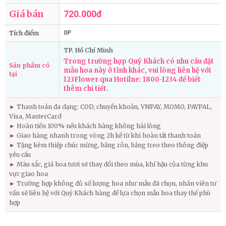
Giá bán
720.000đ
Tích điểm
0P
TP. Hồ Chí Minh
Trong trường hợp Quý Khách có nhu cầu đặt
Sản phẩm có
mẫu hoa này ở tỉnh khác, vui lòng liên hệ với
tại
123Flower qua Hotilne: 1800-1234 để biết
thêm chi tiết.
► Thanh toán đa dạng: COD, chuyển khoản, VNPAY, MOMO, PAYPAL,
Visa, MasterCard
► Hoàn tiền 100% nếu khách hàng không hài lòng
► Giao hàng nhanh trong vòng 2h kể từ khi hoàn tất thanh toán
► Tặng kèm thiệp chúc mừng, băng rôn, bảng treo theo thông điệp
yêu cầu
► Màu sắc, giá hoa tươi sẽ thay đổi theo mùa, khí hậu của từng khu
vực giao hoa
► Trường hợp không đủ số lượng hoa như mẫu đã chọn, nhân viên tư
vấn sẽ liên hệ với Quý Khách hàng để lựa chọn mẫu hoa thay thế phù
hợp