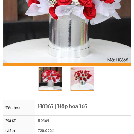
H0365 | Hộp hoa 365
Tên hoa
Mã SP
H0365
Giá cũ
720.000đ