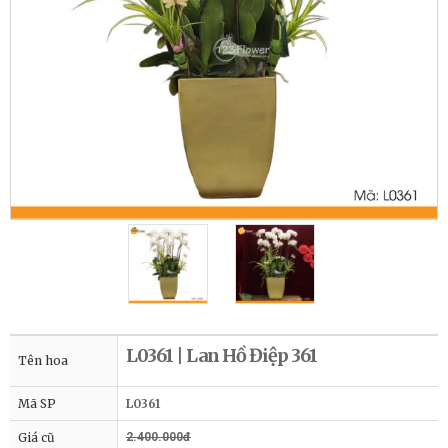
L0361 | Lan Hồ Điệp 361
Tên hoa
Mã SP
L0361
Giá cũ
2.400.000đ