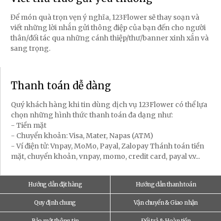
Để món quà trọn vẹn ý nghĩa, 123Flower sẽ thay soạn và
viết những lời nhắn gửi thông điệp của bạn đến cho người
thân/đối tác qua những cánh thiệp/thư/banner xinh xắn và
sang trọng.
Thanh toán dễ dàng
Quý khách hàng khi tin dùng dịch vụ 123Flower có thể lựa
chọn những hình thức thanh toán đa dạng như:
- Tiền mặt
- Chuyển khoản: Visa, Mater, Napas (ATM)
- Ví điện tử: Vnpay, MoMo, Payal, Zalopay Thánh toán tiền
mặt, chuyển khoản, vnpay, momo, credit card, payal v.v...
Hướng dẫn đặt hàng
Hướng dẫn thanh toán
Quy định chung
Vận chuyển & Giao nhận
Bảo mật thông tin
Đổi trả & Hoàn tiền