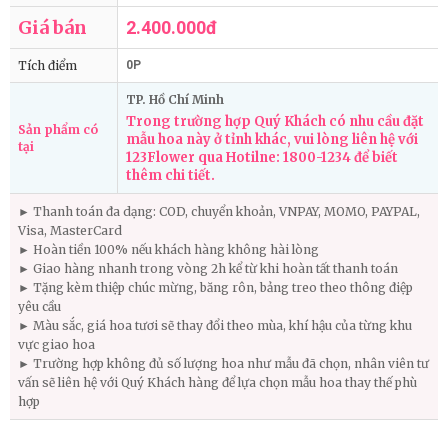
Giá bán
2.400.000đ
Tích điểm
0P
TP. Hồ Chí Minh
Trong trường hợp Quý Khách có nhu cầu đặt
Sản phẩm có
mẫu hoa này ở tỉnh khác, vui lòng liên hệ với
tại
123Flower qua Hotilne: 1800-1234 để biết
thêm chi tiết.
► Thanh toán đa dạng: COD, chuyển khoản, VNPAY, MOMO, PAYPAL,
Visa, MasterCard
► Hoàn tiền 100% nếu khách hàng không hài lòng
► Giao hàng nhanh trong vòng 2h kể từ khi hoàn tất thanh toán
► Tặng kèm thiệp chúc mừng, băng rôn, bảng treo theo thông điệp
yêu cầu
► Màu sắc, giá hoa tươi sẽ thay đổi theo mùa, khí hậu của từng khu
vực giao hoa
► Trường hợp không đủ số lượng hoa như mẫu đã chọn, nhân viên tư
vấn sẽ liên hệ với Quý Khách hàng để lựa chọn mẫu hoa thay thế phù
hợp