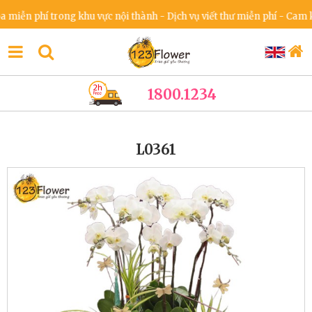
ễn phí trong khu vực nội thành - Dịch vụ viết thư miễn phí - Cam kết 
1800.1234
L0361