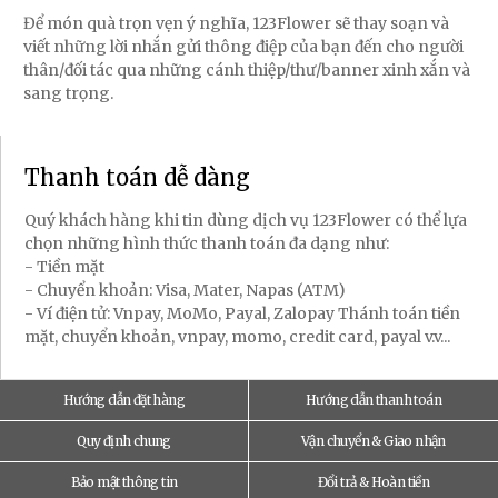
Để món quà trọn vẹn ý nghĩa, 123Flower sẽ thay soạn và
viết những lời nhắn gửi thông điệp của bạn đến cho người
thân/đối tác qua những cánh thiệp/thư/banner xinh xắn và
sang trọng.
Thanh toán dễ dàng
Quý khách hàng khi tin dùng dịch vụ 123Flower có thể lựa
chọn những hình thức thanh toán đa dạng như:
- Tiền mặt
- Chuyển khoản: Visa, Mater, Napas (ATM)
- Ví điện tử: Vnpay, MoMo, Payal, Zalopay Thánh toán tiền
mặt, chuyển khoản, vnpay, momo, credit card, payal v.v...
Hướng dẫn đặt hàng
Hướng dẫn thanh toán
Quy định chung
Vận chuyển & Giao nhận
Bảo mật thông tin
Đổi trả & Hoàn tiền