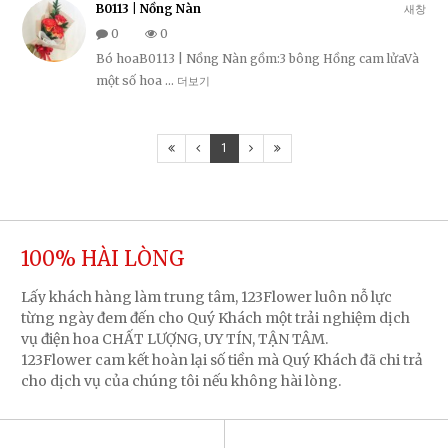
B0113 | Nồng Nàn
새창
0
0
Bó hoaB0113 | Nồng Nàn gồm:3 bông Hồng cam lửaVà
một số hoa …
더보기
1
100% HÀI LÒNG
Lấy khách hàng làm trung tâm, 123Flower luôn nỗ lực
từng ngày đem đến cho Quý Khách một trải nghiệm dịch
vụ điện hoa CHẤT LƯỢNG, UY TÍN, TẬN TÂM.
123Flower cam kết hoàn lại số tiền mà Quý Khách đã chi trả
cho dịch vụ của chúng tôi nếu không hài lòng.