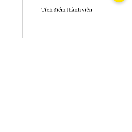
Tích điểm thành viên
g TOÀN QUỐC
2 giờ trong nội thành các tỉnh trên Toàn Quốc. Đối
hu vực khác, Quý Khách vui lòng liên hệ nhân viên
ớc phí.
hí vận chuyển phát sinh thêm do kích thước sản
hẩm cao, 123Flower sẽ chủ động thông báo cho Quý
phí vận chuyển sản phẩm.
g
 dịch vụ 123Flower có thể lựa chọn những hình thức