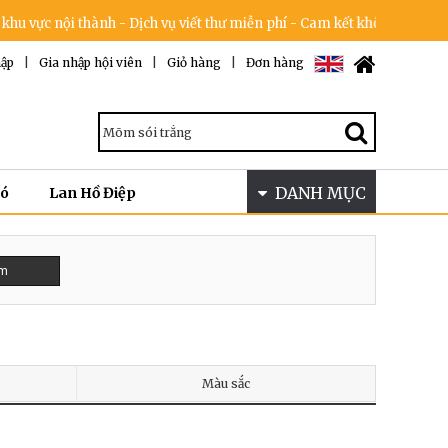
vực nội thành - Dịch vụ viết thư miễn phí - Cam kết không tăng giá tr
ập
|
Gia nhập hội viên
|
Giỏ hàng
|
Đơn hàng
DANH MỤC
Bó
Lan Hồ Điệp
ếm
Màu sắc