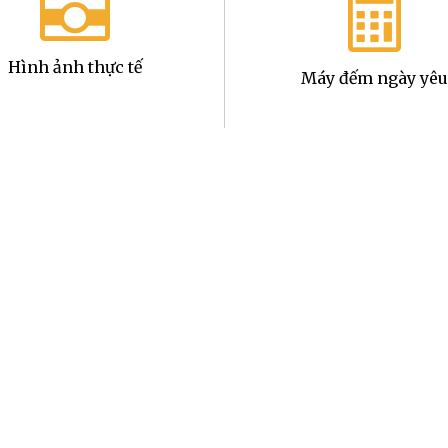
Hình ảnh thực tế
Máy đếm ngày yêu
Miễn phí giao hàn
hẩm trước khi tiến hành giao
- Miễn phí vận chuyển trong 
với trường hợp giao hàng ở k
tư vấn để nắm chi tiết mức cư
- Trong trường hợp nếu có p
phẩm lớn hoặc giá trị sản p
Khách về việc tính thêm chi 
Thanh toán dễ dàn
n và viết những lời nhắn gửi
Quý khách hàng khi tin dùng