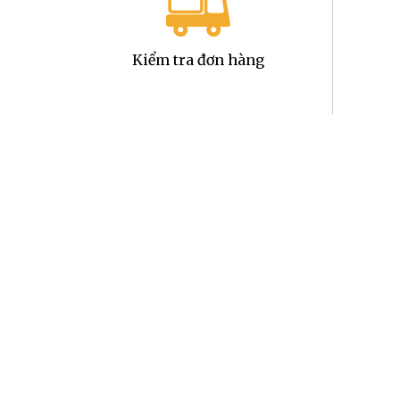
Kiểm tra đơn hàng
Xác nhận giao hàng
123Flower sẽ gửi cho Quý Khách hình thật của sản p
hoa và lúc nhận hoa.
Viết thư trao gửi yêu thương
Để món quà trọn vẹn ý nghĩa, 123Flower sẽ thay soạ