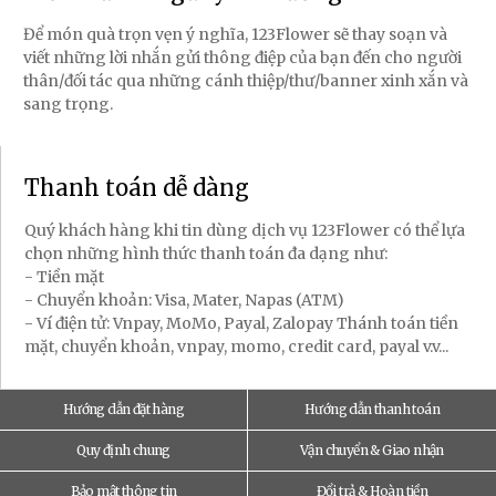
Để món quà trọn vẹn ý nghĩa, 123Flower sẽ thay soạn và
viết những lời nhắn gửi thông điệp của bạn đến cho người
thân/đối tác qua những cánh thiệp/thư/banner xinh xắn và
sang trọng.
Thanh toán dễ dàng
Quý khách hàng khi tin dùng dịch vụ 123Flower có thể lựa
chọn những hình thức thanh toán đa dạng như:
- Tiền mặt
- Chuyển khoản: Visa, Mater, Napas (ATM)
- Ví điện tử: Vnpay, MoMo, Payal, Zalopay Thánh toán tiền
mặt, chuyển khoản, vnpay, momo, credit card, payal v.v...
Hướng dẫn đặt hàng
Hướng dẫn thanh toán
Quy định chung
Vận chuyển & Giao nhận
Bảo mật thông tin
Đổi trả & Hoàn tiền