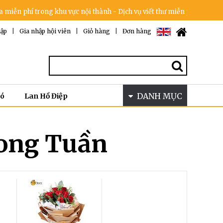
n phí trong khu vực nội thành - Dịch vụ viết thư miễn phí - Cam kết k
ập
|
Gia nhập hội viên
|
Giỏ hàng
|
Đơn hàng
DANH MỤC
Bó
Lan Hồ Điệp
rong Tuần