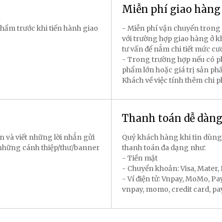
Miễn phí giao hàn
hẩm trước khi tiến hành giao
- Miễn phí vận chuyển trong 
với trường hợp giao hàng ở k
tư vấn để nắm chi tiết mức cư
- Trong trường hợp nếu có p
phẩm lớn hoặc giá trị sản p
Khách về việc tính thêm chi 
Thanh toán dễ dàn
n và viết những lời nhắn gửi
Quý khách hàng khi tin dùng
 những cánh thiệp/thư/banner
thanh toán đa dạng như:
- Tiền mặt
- Chuyển khoản: Visa, Mater
- Ví điện tử: Vnpay, MoMo, P
vnpay, momo, credit card, payal