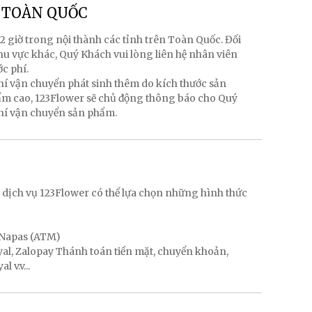
g TOÀN QUỐC
2 giờ trong nội thành các tỉnh trên Toàn Quốc. Đối
hu vực khác, Quý Khách vui lòng liên hệ nhân viên
ớc phí.
hí vận chuyển phát sinh thêm do kích thước sản
hẩm cao, 123Flower sẽ chủ động thông báo cho Quý
phí vận chuyển sản phẩm.
g
 dịch vụ 123Flower có thể lựa chọn những hình thức
, Napas (ATM)
ayal, Zalopay Thánh toán tiền mặt, chuyển khoản,
 v.v...