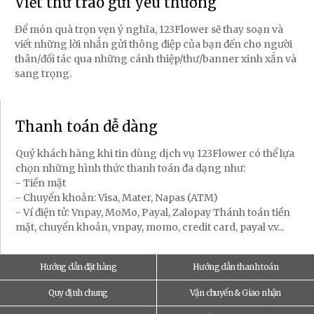
Viết thư trao gửi yêu thương
Để món quà trọn vẹn ý nghĩa, 123Flower sẽ thay soạn và
viết những lời nhắn gửi thông điệp của bạn đến cho người
thân/đối tác qua những cánh thiệp/thư/banner xinh xắn và
sang trọng.
Thanh toán dễ dàng
Quý khách hàng khi tin dùng dịch vụ 123Flower có thể lựa
chọn những hình thức thanh toán đa dạng như:
- Tiền mặt
- Chuyển khoản: Visa, Mater, Napas (ATM)
- Ví điện tử: Vnpay, MoMo, Payal, Zalopay Thánh toán tiền
mặt, chuyển khoản, vnpay, momo, credit card, payal v.v...
Hướng dẫn đặt hàng
Hướng dẫn thanh toán
Quy định chung
Vận chuyển & Giao nhận