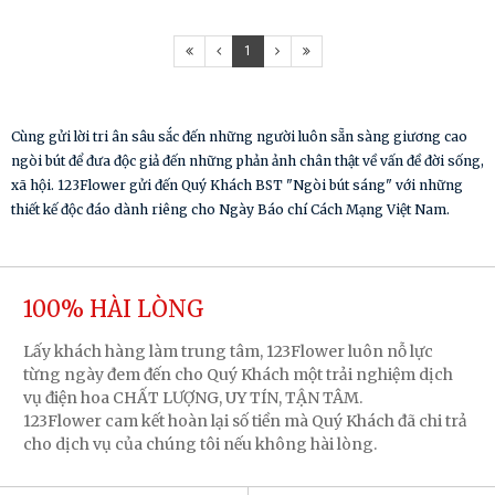
1
Cùng gửi lời tri ân sâu sắc đến những người luôn sẵn sàng giương cao
ngòi bút để đưa độc giả đến những phản ảnh chân thật về vấn đề đời sống,
xã hội. 123Flower gửi đến Quý Khách BST "Ngòi bút sáng" với những
thiết kế độc đáo dành riêng cho Ngày Báo chí Cách Mạng Việt Nam.
100% HÀI LÒNG
Lấy khách hàng làm trung tâm, 123Flower luôn nỗ lực
từng ngày đem đến cho Quý Khách một trải nghiệm dịch
vụ điện hoa CHẤT LƯỢNG, UY TÍN, TẬN TÂM.
123Flower cam kết hoàn lại số tiền mà Quý Khách đã chi trả
cho dịch vụ của chúng tôi nếu không hài lòng.