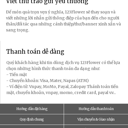
Viết thư trao gửi yêu thương
Để món quà trọn vẹn ý nghĩa, 123Flower sẽ thay soạn và
viết những lời nhắn gửi thông điệp của bạn đến cho người
thân/đối tác qua những cánh thiệp/thư/banner xinh xắn và
sang trọng.
Thanh toán dễ dàng
Quý khách hàng khi tin dùng dịch vụ 123Flower có thể lựa
chọn những hình thức thanh toán đa dạng như:
- Tiền mặt
- Chuyển khoản: Visa, Mater, Napas (ATM)
- Ví điện tử: Vnpay, MoMo, Payal, Zalopay Thánh toán tiền
mặt, chuyển khoản, vnpay, momo, credit card, payal v.v...
Hướng dẫn đặt hàng
Hướng dẫn thanh toán
Quy định chung
Vận chuyển & Giao nhận