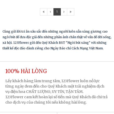
1
Cùng gửi lời tri ân sâu sắc đến những người luôn sẵn sàng giương cao
ngòi bút để đưa độc giả đến những phản ảnh chân thật về vấn đề đời sống,
xã hội. 123Flower gửi đến Quý Khách BST "Ngòi bút sáng" với những
thiết kế độc đáo dành riêng cho Ngày Báo chí Cách Mạng Việt Nam.
100% HÀI LÒNG
Lấy khách hàng làm trung tâm, 123Flower luôn nỗ lực
từng ngày đem đến cho Quý Khách một trải nghiệm dịch
vụ điện hoa CHẤT LƯỢNG, UY TÍN, TẬN TÂM.
123Flower cam kết hoàn lại số tiền mà Quý Khách đã chi trả
cho dịch vụ của chúng tôi nếu không hài lòng.